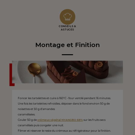
CONSEILS &
ASTUCES
Montage et Finition
Foncer les tartelettes et cuire à 160°C - four ventilé pendant 16 minutes.
Une fois les tartelettes refroidies, déposer dans le fond environ 50 g de
noisettes et 50 g d’amandes
caramélisées.
Couler 50 g de
crémeux végétal NYANGBO 68%
sur les fruits secs
caramélisés puis congeler une nuit.
Filmer et réserver le reste du crémeux au réfrigérateur pour la finition.