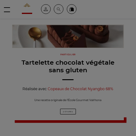
Valrhona - Imaginons le meilleur du chocolat
Espace client
Recherche
Commandez en ligne
menu
PARTICULIER
Tartelette chocolat végétale
sans gluten
Réalisée avec
Copeaux de Chocolat Nyangbo 68%
Une recette originale de l’École Gourmet Valrhona
2 ÉTAPES