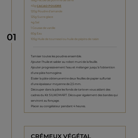
195g Fécule de pomme de terre
45g
CACAO POUDRE
120g Poudre d'amande
125g Sucre glace
4g Sel
1 Gousse de vanille
étape
60g Eau
01
105g Huile de tournesol ou huile de pépins de raisin
Tamiser toutes les poudres ensemble.
Ajouter l’huile et sabler au robot muni de la feuille.
Ajouter progressivement l’eau et mélanger jusqu’à l’obtention
d’une pâte homogène.
Étaler la pâte obtenue entre deux feuilles de papier sulfurisé
d’une épaisseur moyenne de 2,5 mm.
Découper dans la pâte les fonds de tarte en vous aidant des
cadres du Kit SILIKOMART. Découper également des bandes qui
serviront au fonçage.
Placer au congélateur pendant 4 heures.
CRÉMEUX VÉGÉTAL