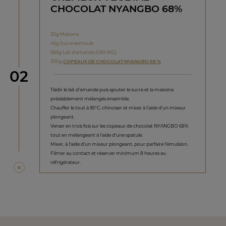
CHOCOLAT NYANGBO 68%
20g Maïzena
45g Sucre semoule
585g Lait d'amande (1.8% MG)
300g
COPEAUX DE CHOCOLAT NYANGBO 68 %
étape
02
Tiédir le lait d’amande puis ajouter le sucre et la maïzena
préalablement mélangés ensemble.
Chauffer le tout à 95°C, chinoiser et mixer à l’aide d’un mixeur
plongeant.
Verser en trois fois sur les copeaux de chocolat NYANGBO 68%
tout en mélangeant à l’aide d’une spatule.
Mixer, à l’aide d’un mixeur plongeant, pour parfaire l’émulsion.
Filmer au contact et réserver minimum 8 heures au
réfrigérateur.