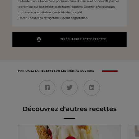
Le lendemain, à l’aide d’une poche et d’une douille saint honoré 20, pocher
le crémeux sur les tartelettes de façon régulière. Décorer avec quelques
fruits secs caramélisés et des éclats de chocolat.
Placer 4 heures au réfrigérateur avant dégustation.
TÉLÉCHARGER CETTE RECETTE
PARTAGEZ LA RECETTE SUR LES MÉDIAS SOCIAUX
Découvrez d'autres recettes