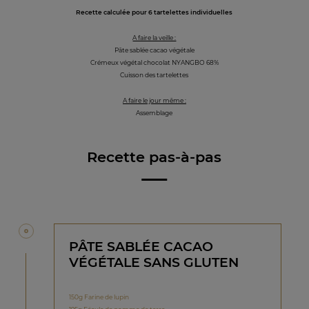
Recette calculée pour 6 tartelettes individuelles
A faire la veille :
Pâte sablée cacao végétale
Crémeux végétal chocolat NYANGBO 68%
Cuisson des tartelettes
A faire le jour même :
Assemblage
Recette pas-à-pas
PÂTE SABLÉE CACAO
VÉGÉTALE SANS GLUTEN
150g Farine de lupin