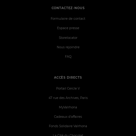
CONTACTEZ-NOUS
Formulaire de contact
Espace presse
Storelocator
Nous rejoindre
FAQ
ACCÈS DIRECTS
Portail Cercle V
47 rue des Archives, Paris
MyValrhona
Cadeaux d'affaires
Fonds Solidaire Valrhona
La Cité du Chocolat