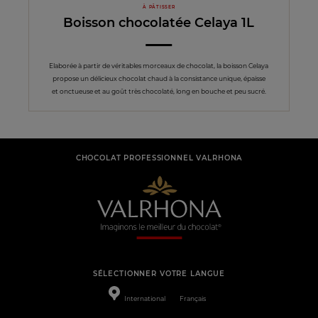
À PÂTISSER
Boisson chocolatée Celaya 1L
Elaborée à partir de véritables morceaux de chocolat, la boisson Celaya
propose un délicieux chocolat chaud à la consistance unique, épaisse
et onctueuse et au goût très chocolaté, long en bouche et peu sucré.
CHOCOLAT PROFESSIONNEL VALRHONA
SÉLECTIONNER VOTRE LANGUE
International
Français