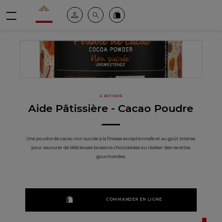
Valrhona - Imaginons le meilleur du chocolat
Espace client
Recherche
Commandez en ligne
menu
À PÂTISSER
Aide Pâtissière - Cacao Poudre
Une poudre de cacao non sucrée à la finesse exceptionnelle et au goût intense
pour savourer de délicieuses boissons chocolatées ou réaliser des recettes
gourmandes.
COMMANDER EN LIGNE