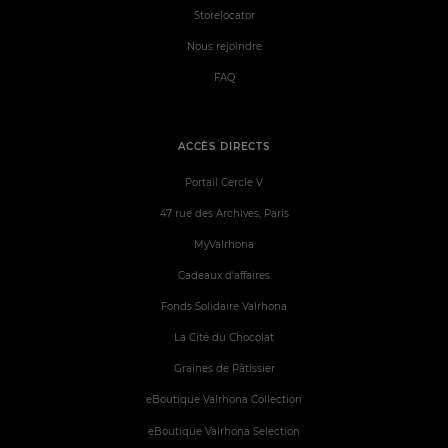
Storelocator
Nous rejoindre
FAQ
ACCÈS DIRECTS
Portail Cercle V
47 rue des Archives, Paris
MyValrhona
Cadeaux d'affaires
Fonds Solidaire Valrhona
La Cité du Chocolat
Graines de Pâtissier
eBoutique Valrhona Collection
eBoutique Valrhona Selection