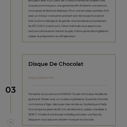
émulsion avec P125 Coeur de GUANAJA fondu en utilisant une
maryse (comme pour une ganache) afin d’obtenir une texture
onctueuse, brillante et élastique. Pour une émulsion parfaite, finir
avec un mixeur manuel en prenant soin de ne pas incorporer
d’air à votre mélange et de garder une température avoisinant
les 35°C (45°C maximum). Cette méthode vous assure une
texture crémeuse en restant souple, même après décongélation.
Laisser la préparation au réfrigérateur.
Disque De Chocolat
300g GUANAJA 70%
étape
03
Tempérer la couverture GUANAJA. Couler entre deux feuilles de
guitare et l’étaler avec un rouleau à pâtisserie. Quand le chocolat
commence à figer, découper des cercles sur le plastique à l’aide
d’un emporte-pièce de 65 mm de diamètre. Laisser cristalliser à
16/18°C. A l’aide d’une brosse métallique brosser une face du
disque en vous assurant de bien marquer le chocolat.