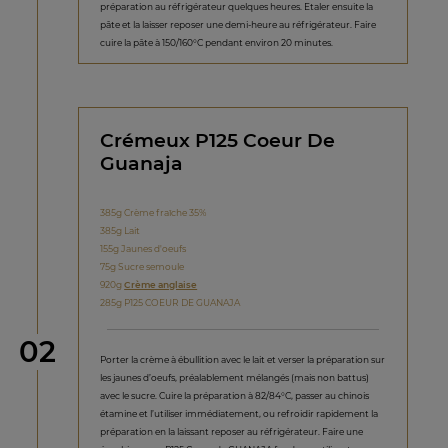
préparation au réfrigérateur quelques heures. Etaler ensuite la
pâte et la laisser reposer une demi-heure au réfrigérateur. Faire
cuire la pâte à 150/160°C pendant environ 20 minutes.
Crémeux P125 Coeur De
Guanaja
385g Crème fraîche 35%
385g Lait
155g Jaunes d'oeufs
75g Sucre semoule
920g
Crème anglaise
285g P125 COEUR DE GUANAJA
étape
02
Porter la crème à ébullition avec le lait et verser la préparation sur
les jaunes d’oeufs, préalablement mélangés (mais non battus)
avec le sucre. Cuire la préparation à 82/84°C, passer au chinois
étamine et l’utiliser immédiatement, ou refroidir rapidement la
préparation en la laissant reposer au réfrigérateur. Faire une