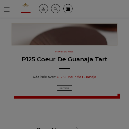
Valrhona - Imaginons le meilleur du chocolat
Espace client
Recherche
Commandez en ligne
menu
PROFESSIONNEL
P125 Coeur De Guanaja Tart
Réalisée avec
P125 Coeur de Guanaja
3 ÉTAPES