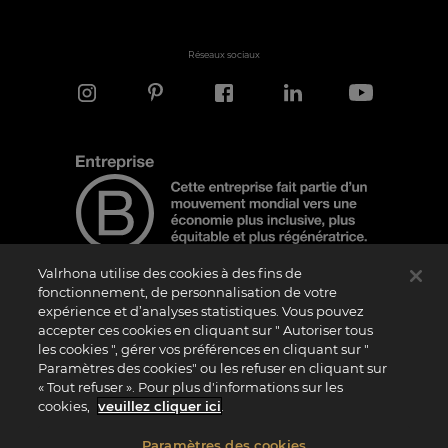
Réseaux sociaux
Valrhona utilise des cookies à des fins de
fonctionnement, de personnalisation de votre
expérience et d’analyses statistiques. Vous pouvez
Note d'information
accepter ces cookies en cliquant sur " Autoriser tous
Le logo “Certified B Corporation” est attribué par B Lab, une organisation privée à
les cookies ", gérer vos préférences en cliquant sur "
but non lucratif, aux entreprises qui, comme la nôtre, ont réalisé avec succès le B
Paramètres des cookies" ou les refuser en cliquant sur
Impact Assessment (“BIA”) et répondent aux exigences de B Lab en matière de
« Tout refuser ». Pour plus d'informations sur les
performance sociale et environnementale, de responsabilité et de transparence. Il
est précisé que B Lab n’est pas un organisme d’évaluation de la conformité au sens
cookies,
veuillez cliquer ici
.
du règlement (UE) n° 765/2008, ni un organisme de normalisation national,
européen ou international au sens du règlement (UE) n° 1025/2012. Les critères du
BIA sont distincts et indépendants des standards harmonisés issus des normes ISO
Paramètres des cookies