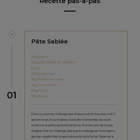
Recette pas-à-pas
Pâte Sablée
360g Beurre
200g P125 COEUR DE GUANAJA
6g Sel
270g Sucre Glace
90g Poudre d'amandes
150g Oeufs entiers
180g Farine
étape
01
520g Farine
Faire un premier mélange avec le beurre et le chocolat à 45°C,
ajouter le sel, le sucre glace, la poudre d’amandes, les oeufs
entiers et la petite quantité de farine. Prendre soin de ne pas
intégrer d’air au mélange. Dès que le mélange est homogène,
ajouter rapidement la seconde partie de la farine. Réserver la