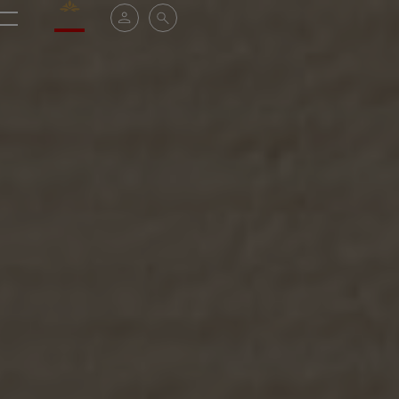
Valrhona - Imaginons le meilleur du chocolat
Mi cuenta
Buscar
Menú