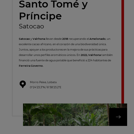
Santo Tomé y
Príncipe
Satocao
Satocao
y
Valrhona
llevan desde
2018
recuperando el
Amelonado
, un
excelente cacao africano, en el corazón de una biodiversidad única.
Juntos, apoyan a los productores en la mejora de sus prácticas para
desarrollar unos perfiles aromáticos únicos. En
2022, Valrhona
también
financió una fuente de agua potable que benefició a 224 habitantes de
Ferreira Governo.
Morro Peixe, Lobata
0°24’23.3”N / 6°38’23.2”E
DESCUBRA NUES