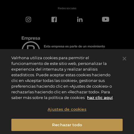
Redes sociales
Valrhona utiliza cookies para permitir el
funcionamiento de este sitio web, personalizar la
experiencia del internauta y realizar análisis
estadísticos. Puede aceptar estas cookies haciendo
Aviso de certificación
clic en «Aceptar todas las cookies», gestionar sus
El logotipo “Certified B Corporation” lo concede B Lab, una organización privada sin
preferencias haciendo clic en «Ajustes de cookies» o
ánimo de lucro, a empresas como la nuestra que han superado con éxito la
rechazarlas haciendo clic en «Rechazar todo». Para
Evaluación de Impacto B (“BIA”) y cumplen los requisitos de B Lab en cuanto a
rendimiento social y medioambiental, responsabilidad y transparencia. B Lab no es
saber más sobre la política de cookies
haz clic aquí
.
un organismo de evaluación de la conformidad en el sentido del Reglamento (UE) nº
765/2008, ni un organismo de normalización nacional, europeo o internacional en el
sentido del Reglamento (UE) nº 1025/2012. Los criterios BIA son distintos e
Ajustes de cookies
independientes de las normas armonizadas emitidas por las normas ISO u otros
organismos de normalización, y no están ratificados por instituciones públicas
nacionales o europeas.
Rechazar todo