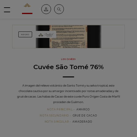
Valrhona - Imaginons le meilleur du chocolat
Mi cuenta
Buscar
Menú
NEGRO
LOS CUVÉES
Cuvée São Tomé 76%
A imagen del relieve volcánico de Santo Tomé y su selva tropical, este
chocolate cautiva por su amargor incentivado por notas amaderadas y de
grué de cacao. Las habas de Cacao de este cuvée Puro Origen Costa de Marfil
proceden de Guémon.
NOTA PRINCIPAL
AMARGO
NOTA SECUNDARIO
GRUÉ DE CACAO
NOTA SINGULAR
AMADERADO