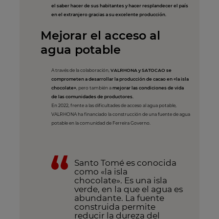
el saber hacer de sus habitantes y hacer resplandecer el país
en el extranjero gracias a su excelente producción.
Mejorar el acceso al
agua potable
A través de la colaboración,
VALRHONA y SATOCAO se
comprometen a desarrollar la producción de cacao en «la isla
chocolate»
, pero también a
mejorar las condiciones de vida
de las comunidades de productores.
En 2022, frente a las dificultades de acceso al agua potable,
VALRHONA ha financiado la construcción de una fuente de agua
potable en la comunidad de Ferreira Governo.
Santo Tomé es conocida
como «la isla
chocolate». Es una isla
verde, en la que el agua es
abundante. La fuente
construida permite
reducir la dureza del