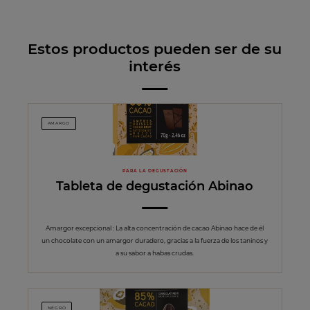
Estos productos pueden ser de su
interés
AMARGO
PARA LA DEGUSTACIÓN
Tableta de degustación Abinao
Amargor excepcional : La alta concentración de cacao Abinao hace de él
un chocolate con un amargor duradero, gracias a la fuerza de los taninos y
a su sabor a habas crudas.
NEGRO