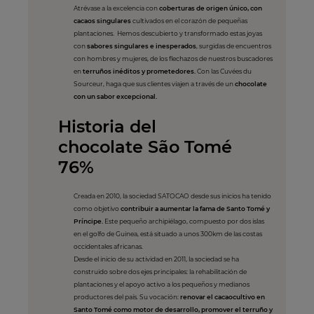
Atrévase a la excelencia con
coberturas de origen único, con
cacaos singulares
cultivados en el corazón de pequeñas
plantaciones. Hemos descubierto y transformado estas joyas
con
sabores singulares e inesperados
, surgidas de encuentros
con hombres y mujeres, de los flechazos de nuestros buscadores
en
terruños inéditos y prometedores.
Con las Cuvées du
Sourceur, haga que sus clientes viajen a través de un
chocolate
con un sabor excepcional.
Historia del
chocolate São Tomé
76%
Creada en 2010, la sociedad SATOCAO desde sus inicios ha tenido
como objetivo
contribuir a aumentar la fama de Santo Tomé y
Príncipe.
Este pequeño archipiélago, compuesto por dos islas
en el golfo de Guinea, está situado a unos 300km de las costas
occidentales africanas.
Desde el inicio de su actividad en 2011, la sociedad se ha
construido sobre dos ejes principales: la rehabilitación de
plantaciones y el apoyo activo a los pequeños y medianos
productores del país. Su vocación:
renovar el cacaocultivo en
Santo Tomé como motor de desarrollo, promover el terruño y