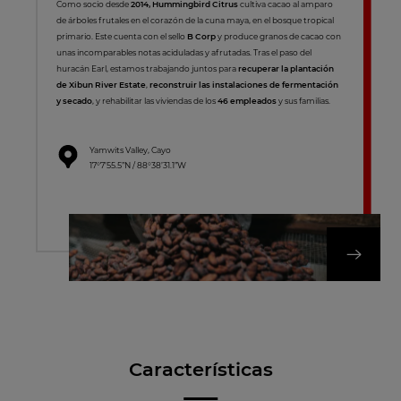
Como socio desde
2014, Hummingbird Citrus
cultiva cacao al amparo
de árboles frutales en el corazón de la cuna maya, en el bosque tropical
primario. Este cuenta con el sello
B Corp
y produce granos de cacao con
unas incomparables notas aciduladas y afrutadas. Tras el paso del
huracán Earl, estamos trabajando juntos para
recuperar la plantación
de Xibun River Estate
,
reconstruir las instalaciones de fermentación
y secado
, y rehabilitar las viviendas de los
46 empleados
y sus familias.
Yamwits Valley, Cayo
17°7’55.5”N / 88°38’31.1”W
DESCUBRA NUES
Características