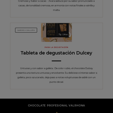
Cremoso y Sabor a cacao : Jivara seduce por su sabor pronunciado a
cacao, de tonalidad cremosa, en armonía con notas finales a vainilla y
malta.
SABOR A GALLETA
PARA LA DEGUSTACIÓN
Tableta de degustación Dulcey
Untuoso y con sabor a galleta : De color rubio, el chocolate Dulcey
presenta una textura untuosa y envolvente. Su delicioso e intenso sabor a
galleta, poco azucarado, deja paso a notas voluptuosas de sablé con un
punto de sal.
CHOCOLATE PROFESIONAL VALRHONA