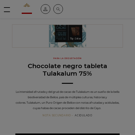
Valrhona - Imaginons le meilleur du chocolat
Mi cuenta
Buscar
Menú
PARA LA DEGUSTACIÓN
Chocolate negro tableta
Tulakalum 75%
La intensidad afrutada y del grué de cacao de Tulakalum es un sueño de la bella
biodiversidad de Belice, país de múltiples culturas, historias y
colores. Tulakalum, un Puro Origen de Belice con notas afrutadas y aciduladas,
cuyas habas de cacao proceden del distrito de Cayo.
NOTA SECUNDARIO
ACIDULADO