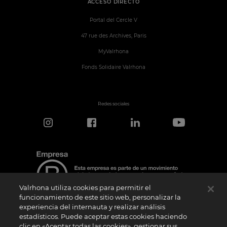
ACCESO DIRECTO
Portal del Cercle V
47 rue des Archives, Paris
MyValrhona
Fonds Solidaire Valrhona
Redes sociales
Valrhona utiliza cookies para permitir el
funcionamiento de este sitio web, personalizar la
experiencia del internauta y realizar análisis
estadísticos. Puede aceptar estas cookies haciendo
Aviso de certificación
clic en «Aceptar todas las cookies», gestionar sus