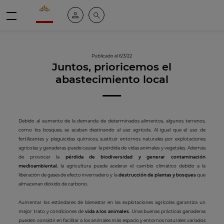
Valrhona - Imaginons le meilleur du chocolat
Mi cuenta
Buscar
Menú
Publicado el 6/3/22
Juntos, prioricemos el
abastecimiento local
Debido al aumento de la demanda de determinados alimentos, algunos terrenos,
como los bosques, se acaban destinando al uso agrícola. Al igual que el uso de
fertilizantes y plaguicidas químicos, sustituir entornos naturales por explotaciones
agrícolas y ganaderas puede causar la pérdida de vidas animales y vegetales. Además
de provocar la
pérdida de biodiversidad
y generar contaminación
medioambiental
, la agricultura puede acelerar el cambio climático debido a la
liberación de gases de efecto invernadero y la
destrucción de plantas y bosques
que
almacenan dióxido de carbono.
Aumentar los estándares de bienestar en las explotaciones agrícolas garantiza un
mejor trato y condiciones de
vida a los animales
. Unas buenas prácticas ganaderas
pueden consistir en facilitar a los animales más espacio y entornos naturales variados