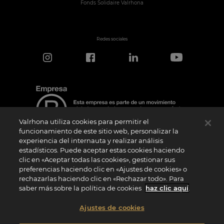
Fonds Solidaire Valrhona
Redes sociales
Valrhona utiliza cookies para permitir el
funcionamiento de este sitio web, personalizar la
experiencia del internauta y realizar análisis
estadísticos. Puede aceptar estas cookies haciendo
Aviso de certificación
clic en «Aceptar todas las cookies», gestionar sus
El logotipo “Certified B Corporation” lo concede B Lab, una organización privada sin
preferencias haciendo clic en «Ajustes de cookies» o
ánimo de lucro, a empresas como la nuestra que han superado con éxito la
rechazarlas haciendo clic en «Rechazar todo». Para
Evaluación de Impacto B (“BIA”) y cumplen los requisitos de B Lab en cuanto a
rendimiento social y medioambiental, responsabilidad y transparencia. B Lab no es
saber más sobre la política de cookies
haz clic aquí
.
un organismo de evaluación de la conformidad en el sentido del Reglamento (UE) nº
765/2008, ni un organismo de normalización nacional, europeo o internacional en el
sentido del Reglamento (UE) nº 1025/2012. Los criterios BIA son distintos e
Ajustes de cookies
independientes de las normas armonizadas emitidas por las normas ISO u otros
organismos de normalización, y no están ratificados por instituciones públicas