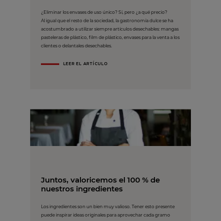
¿Eliminar los envases de uso único? Sí, pero ¿a qué precio?
Al igual que el resto de la sociedad, la gastronomía dulce se ha
acostumbrado a utilizar siempre artículos desechables: mangas
pasteleras de plástico, film de plástico, envases para la venta a los
clientes o delantales desechables.
LEER EL ARTÍCULO
Juntos, valoricemos el 100 % de
nuestros ingredientes
Los ingredientes son un bien muy valioso. Tener esto presente
puede inspirar ideas originales para aprovechar cada gramo