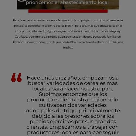
Para llevar a cabo correctamente la creación de un proyecto como una panadería-
pastelería, es necesario saber rodearse bien. Y, para ello, más que abastecerse en la
otra punta del mundo, algunos eligen un abastecimiento local. Claudio Argibay
Couñago, que forma parte de la cuarta generación de una panadería familiar en
Porriño, España, productora de pan desde 1882, ha hecho esta elección. El chef nos
explica:
Hace unos diez años, empezamos a
buscar variedades de cereales más
locales para hacer nuestro pan.
Supimos entonces que los
productores de nuestra región solo
cultivaban dos variedades
principales de trigo, principalmente
debido a las presiones sobre los
precios ejercidas por sus grandes
clientes. Empezamos a trabajar con
productores locales para conseguir