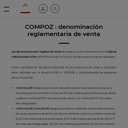
Valrhona - Imaginons le meilleur du chocolat
Mi cuenta
Buscar
Menú
COMPOZ : denominación
reglamentaria de venta
Las denominaciones legales de venta
se integran automáticamente en la
rúbrica
«DENOMINACIÓN»
del Valrhona Lab, en función de las proporciones de cada base.
Como recordatorio, las denominaciones de los productos de cacao y chocolate
están definidas por la directiva (UE) n.º 2000/36, y principalmente las siguientes
denominaciones:
CHOCOLATE
designa el producto obtenido a partir de productos de cacao y
azúcares que no contienen menos de 35 % de materia seca total de cacao, de los
cuales no menos del 18 % de manteca de cacao y no menos del 14 % de cacao
seco desgrasado.
CHOCOLATE CON LECHE
designa el producto obtenido a partir de productos
de cacao, azúcares y de leche o productos de leche y que no contiene menos de:
(i) 25 % de materia seca total de cacao, (ii) 14 % de materia seca de leche, (iii) 2,5 %
de cacao seco desgrasado, (iv) 3,5 % de materia grasa láctea, (v) 25 % de materia