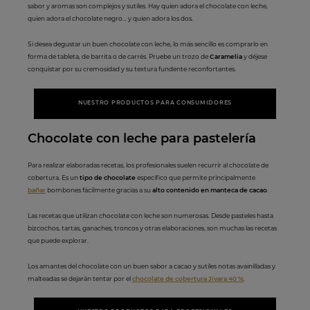
sabor y aromas son complejos y sutiles. Hay quien adora el chocolate con leche,
quien adora el chocolate negro… y quien adora los dos.
Si desea degustar un buen chocolate con leche, lo más sencillo es comprarlo en
forma de tableta, de barrita o de carrés. Pruebe un trozo de
Caramelia
y déjese
conquistar por su cremosidad y su textura fundente reconfortantes.
NUESTRO PRODUCTOS PARA CONSUMIDORES
Chocolate con lech
e pa
ra pastelería
Para realizar elaboradas recetas, los profesionales suelen recurrir al chocolate de
cobertura. Es un
tipo de chocolate
específico que permite principalmente
bañar
bombones fácilmente gracias a su
alto contenido en manteca de cacao
.
Las recetas que utilizan chocolate con leche son numerosas. Desde pasteles hasta
bizcochos, tartas, ganaches, troncos y otras elaboraciones, son muchas las recetas
que puede explorar.
Los amantes del chocolate con un buen sabor a cacao y sutiles notas avainilladas y
malteadas se dejarán tentar por el
chocolate de cobertura Jivara 40 %
.