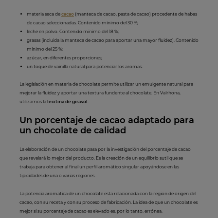
materia seca de
cacao
(manteca de cacao, pasta de cacao) procedente de habas
de cacao seleccionadas. Contenido mínimo del 30 %;
leche en polvo. Contenido mínimo del 18 %;
grasas (incluida la manteca de cacao para aportar una mayor fluidez). Contenido
mínimo del 25 %;
azúcar, en diferentes proporciones;
un toque de vainilla natural para potenciar los aromas.
La legislación en materia de chocolate permite utilizar un emulgente natural para
mejorar la fluidez y aportar una textura fundente al chocolate. En Valrhona,
utilizamos la
lecitina de girasol
.
Un porcentaje de cac
ao adaptado para
un
chocolate de calidad
La elaboración de un chocolate pasa por la investigación del porcentaje de cacao
que revelará lo mejor del producto. Es la creación de un equilibrio sutil que se
trabaja para obtener al final un perfil aromático singular apoyándose en las
tipicidades de una o varias regiones.
La potencia aromática de un chocolate está relacionada con la región de origen del
cacao, con su receta y con su proceso de fabricación. La idea de que un chocolate es
mejor si su porcentaje de cacao es elevado es, por lo tanto, errónea.