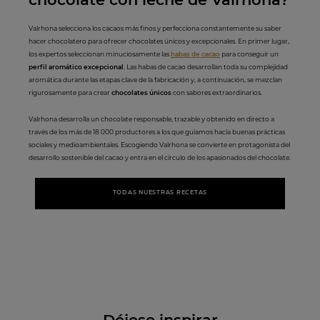
Valrhona selecciona los cacaos más finos y perfecciona constantemente su saber
hacer chocolatero para ofrecer chocolates únicos y excepcionales. En primer lugar,
los expertos seleccionan minuciosamente las
habas de cacao
para conseguir un
perfil aromático excepcional
. Las habas de cacao desarrollan toda su complejidad
aromática durante las etapas clave de la fabricación y, a continuación, se mezclan
rigurosamente para crear
chocolates únicos
con sabores extraordinarios.
Valrhona desarrolla un chocolate responsable, trazable y obtenido en directo a
través de los más de 18 000 productores a los que guiamos hacia buenas prácticas
sociales y medioambientales. Escogiendo Valrhona se convierte en protagonista del
desarrollo sostenible del cacao y entra en el círculo de los apasionados del chocolate.
TODAS NUESTRAS RECETAS
Déjese inspirar