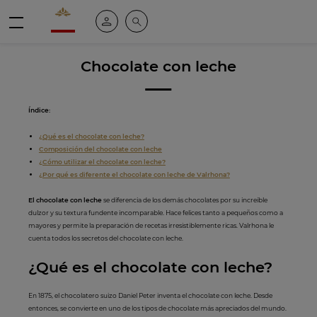
Valrhona - Imaginons le meilleur du chocolat
Mi cuenta
Buscar
Menú
Chocolate con leche
Índice:
¿Qué es el chocolate con leche?
Composición del chocolate con leche
¿Cómo utilizar el chocolate con leche?
¿Por qué es diferente el chocolate con leche de Valrhona?
El chocolate con leche
se diferencia de los demás chocolates por su increíble
dulzor y su textura fundente incomparable. Hace felices tanto a pequeños como a
mayores y permite la preparación de recetas irresistiblemente ricas. Valrhona le
cuenta todos los secretos del chocolate con leche.
¿Qué es el chocolate con leche?
En 1875, el chocolatero suizo Daniel Peter inventa el chocolate con leche. Desde
entonces, se convierte en uno de los tipos de chocolate más apreciados del mundo.