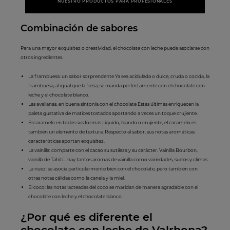
NUESTRO PRODUCTOS PARA PROFESIONALES
Combinación d
e
sabor
es
Para una mayor exquisitez o creatividad, el chocolate con leche puede asociarse con
otros ingredientes.
La frambuesa: un sabor sorprendente Ya sea acidulada o dulce, cruda o cocida, la
frambuesa, al igual que la fresa, se marida perfectamente con el chocolate con
leche y el chocolate blanco.
Las avellanas, en buena sintonía con el chocolate Estas últimas enriquecen la
paleta gustativa de matices tostados aportando a veces un toque crujiente.
El caramelo en todas sus formas Líquido, blando o crujiente, el caramelo es
también un elemento de textura. Respecto al sabor, sus notas aromáticas
características aportan exquisitez.
La vainilla: comparte con el cacao su sutileza y su carácter. Vainilla Bourbon,
vainilla de Tahití… hay tantos aromas de vainilla como variedades, suelos y climas.
La nuez: se asocia particularmente bien con el chocolate, pero también con
otras notas cálidas como la canela y la miel.
El coco: las notas lacteadas del coco se maridan de manera agradable con el
chocolate con leche y el chocolate blanco.
¿Por qué es difere
nte el
chocolate con le
che de Valrhona?