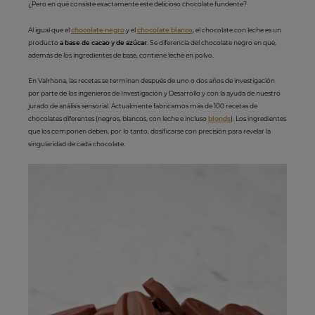
¿Pero en qué consiste exactamente este delicioso chocolate fundente?
Al igual que el
chocolate negro
y el
chocolate blanco
, el chocolate con leche es un
producto
a base de cacao y de azúcar
. Se diferencia del chocolate negro en que,
además de los ingredientes de base, contiene leche en polvo.
En Valrhona, las recetas se terminan después de uno o dos años de investigación
por parte de los ingenieros de Investigación y Desarrollo y con la ayuda de nuestro
jurado de análisis sensorial. Actualmente fabricamos más de 100 recetas de
chocolates diferentes (negros, blancos, con leche e incluso
blonds
). Los ingredientes
que los componen deben, por lo tanto, dosificarse con precisión para revelar la
singularidad de cada chocolate.