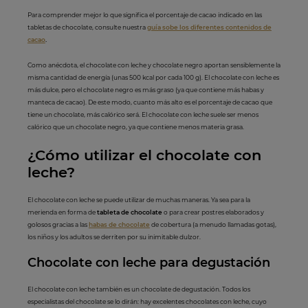
Para comprender mejor lo que significa el porcentaje de cacao indicado en las
tabletas de chocolate, consulte nuestra
guía sobe los diferentes contenidos de
cacao
.
Como anécdota, el chocolate con leche y chocolate negro aportan sensiblemente la
misma cantidad de energía (unas 500 kcal por cada 100 g). El chocolate con leche es
más dulce, pero el chocolate negro es más graso (ya que contiene más habas y
manteca de cacao). De este modo, cuanto más alto es el porcentaje de cacao que
tiene un chocolate, más calórico será. El chocolate con leche suele ser menos
calórico que un chocolate negro, ya que contiene menos materia grasa.
¿Cómo utilizar el
chocol
ate con
leche?
El chocolate con leche se puede utilizar de muchas maneras. Ya sea para la
merienda en forma de
tableta de chocolate
o para crear postres elaborados y
golosos gracias a las
habas de chocolate
de cobertura (a menudo llamadas gotas),
los niños y los adultos se derriten por su inimitable dulzor.
Chocolate con le
che para degustación
El chocolate con leche también es un chocolate de degustación. Todos los
especialistas del chocolate se lo dirán: hay excelentes chocolates con leche, cuyo