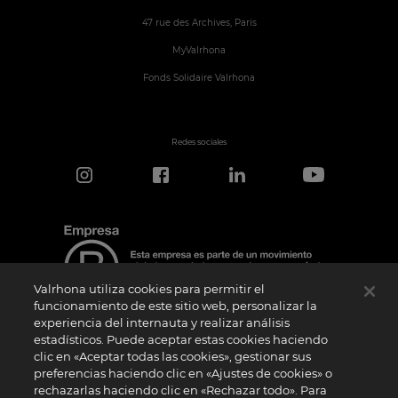
47 rue des Archives, Paris
MyValrhona
Fonds Solidaire Valrhona
Redes sociales
Valrhona utiliza cookies para permitir el
funcionamiento de este sitio web, personalizar la
experiencia del internauta y realizar análisis
estadísticos. Puede aceptar estas cookies haciendo
Aviso de certificación
clic en «Aceptar todas las cookies», gestionar sus
El logotipo “Certified B Corporation” lo concede B Lab, una organización privada sin
preferencias haciendo clic en «Ajustes de cookies» o
ánimo de lucro, a empresas como la nuestra que han superado con éxito la
rechazarlas haciendo clic en «Rechazar todo». Para
Evaluación de Impacto B (“BIA”) y cumplen los requisitos de B Lab en cuanto a