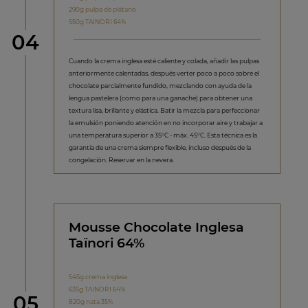
290g pulpa de plátano
550g TAINORI 64%
Paso
04
Cuando la crema inglesa esté caliente y colada, añadir las pulpas
anteriormente calentadas, después verter poco a poco sobre el
chocolate parcialmente fundido, mezclando con ayuda de la
lengua pastelera (como para una ganache) para obtener una
textura lisa, brillante y elástica. Batir la mezcla para perfeccionar
la emulsión poniendo atención en no incorporar aire y trabajar a
una temperatura superior a 35°C - máx. 45°C. Esta técnica es la
garantía de una crema siempre flexible, incluso después de la
congelación. Reservar en la nevera.
Mousse Chocolate Inglesa
Taïnori 64%
545g crema inglesa
635g TAINORI 64%
Paso
05
820g nata 35%