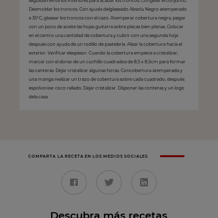
seguidamente los interiores para acabar los troncos. Congelar el conjunto.
Desmoldar los troncos. Con ayuda delglaseado Absolu Negro atemperado
a 35°C, glasear los troncos con el cazo. Atemperar cobertura negra, pegar
con un poco de aceite las hojas guitarra sobre placas bien planas. Colocar
en el centro una cantidad de cobertura y cubrir con una segunda hoja
después con ayuda de un rodillo de pastelería. Alisar la cobertura hacia el
exterior. Verificar elespesor. Cuando la cobertura empiece a cristalizar,
marcar con el dorso de un cuchillo cuadrados de 8,5 x 8,5cm para formar
las canteras. Dejar cristalizar algunas horas. Concobertura atemperada y
una manga realizar un trazo de cobertura sobre cada cuadrado, después
espolvorear coco rallado. Dejar cristalizar. Disponer las conteras y un logo
dela casa.
COMPARTA LA RECETA EN LOS MEDIOS SOCIALES
Descubra más recetas