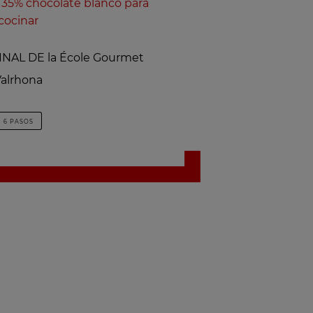
e 35% chocolate blanco para
cocinar
NAL DE la École Gourmet
alrhona
6 PASOS