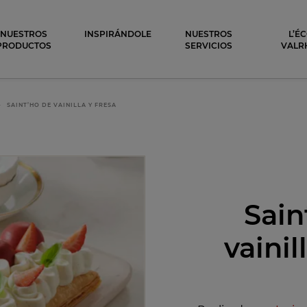
ocolat
NUESTROS
INSPIRÁNDOLE
NUESTROS
L’É
PRODUCTOS
SERVICIOS
VALR
SAINT’HO DE VAINILLA Y FRESA
Sain
vainil