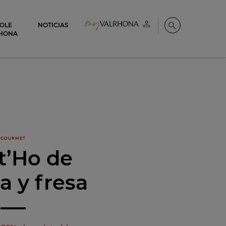
COLE
NOTICIAS
Mi cuenta
Buscar
HONA
GOURMET
t’Ho de
la y fresa