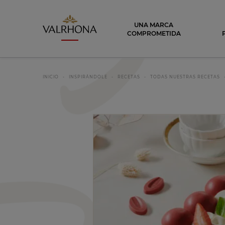
Valrhona - Imaginons le meilleur du ch
UNA MARCA
COMPROMETIDA
INICIO
INSPIRÁNDOLE
RECETAS
TODAS NUESTRAS RECETAS