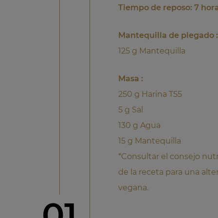
Tiempo de reposo: 7 hor
Mantequilla de plegado 
125 g Mantequilla
Masa :
250 g Harina T55
5 g Sal
130 g Agua
15 g Mantequilla
*Consultar el consejo nutri
de la receta para una alte
vegana.
Paso
01