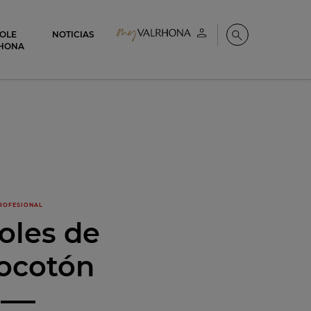
COLE
NOTICIAS
Mi cuenta
Buscar
HONA
ROFESIONAL
oles de
ocotón