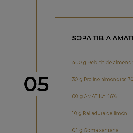
SOPA TIBIA AMAT
400 g Bebida de almendr
Paso
05
30 g Praliné almendras 7
80 g AMATIKA 46%
10 g Ralladura de limón
0,1 g Goma xantana