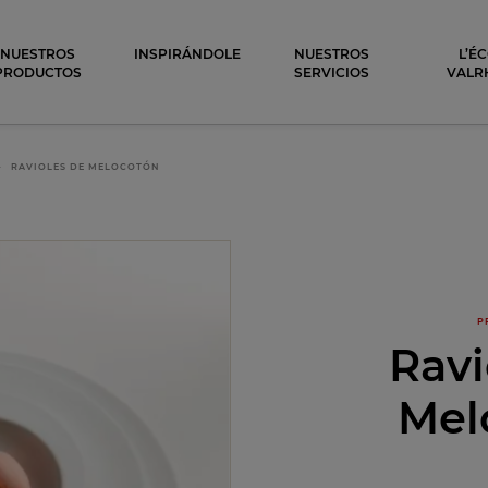
ocolat
NUESTROS
INSPIRÁNDOLE
NUESTROS
L’É
PRODUCTOS
SERVICIOS
VALR
RAVIOLES DE MELOCOTÓN
P
Ravi
Mel