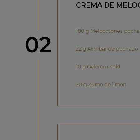
CREMA DE MELO
180 g Melocotones poch
Paso
02
22 g Almíbar de pochado
10 g Gelcrem cold
20 g Zumo de limón