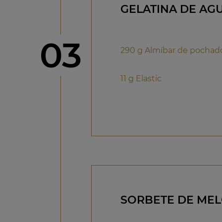
GELATINA DE AG
Paso
03
290 g Almíbar de pochad
11 g Elastic
SORBETE DE ME