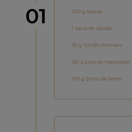
Paso
01
300 g Azúcar
1 Vaina de vainilla
30 g Tomillo limonero
130 g Licor de melocotón
100 g Zumo de limón