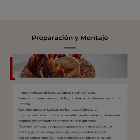
Preparación y Montaje
Preparar el helado de leche, las pepitas, el gel y la mousse.
Verter la mousse entre un aro de 8 y uno de 4 cm de diámetro para formar
un anillo.
Con cobertura precristalizada realizar hojas de chocolate.
En el plato, escudillar un disco de namelaka muy fino de 14 cm de diámetro
después rayar chocolate por encima, retirar lo que sobre.
Posicionar la mousse congelada, después colocar ramas en el centro.
Añadir el gel por encima y colocar algunas gotas sobre los copos.
Colocar pepitas (unos 10g), hojas de chocolate en torno a la mousse.