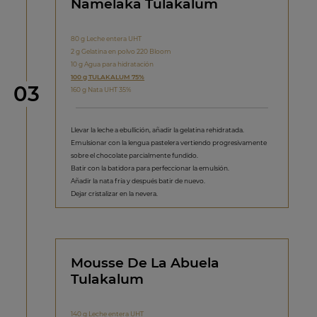
Namelaka Tulakalum
80 g Leche entera UHT
2 g Gelatina en polvo 220 Bloom
10 g Agua para hidratación
100 g TULAKALUM 75%
Paso
03
160 g Nata UHT 35%
Llevar la leche a ebullición, añadir la gelatina rehidratada.
Emulsionar con la lengua pastelera vertiendo progresivamente
sobre el chocolate parcialmente fundido.
Batir con la batidora para perfeccionar la emulsión.
Añadir la nata fría y después batir de nuevo.
Dejar cristalizar en la nevera.
Mousse De La Abuela
Tulakalum
140 g Leche entera UHT