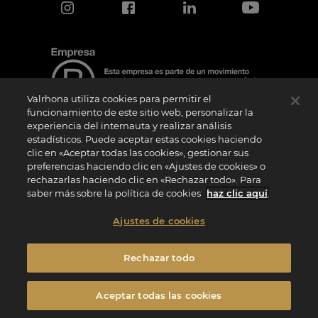
Valrhona utiliza cookies para permitir el
funcionamiento de este sitio web, personalizar la
experiencia del internauta y realizar análisis
estadísticos. Puede aceptar estas cookies haciendo
Aviso de certificación
clic en «Aceptar todas las cookies», gestionar sus
El logotipo “Certified B Corporation” lo concede B Lab, una organización privada sin
preferencias haciendo clic en «Ajustes de cookies» o
ánimo de lucro, a empresas como la nuestra que han superado con éxito la
rechazarlas haciendo clic en «Rechazar todo». Para
Evaluación de Impacto B (“BIA”) y cumplen los requisitos de B Lab en cuanto a
rendimiento social y medioambiental, responsabilidad y transparencia. B Lab no es
saber más sobre la política de cookies
haz clic aquí
.
un organismo de evaluación de la conformidad en el sentido del Reglamento (UE) nº
765/2008, ni un organismo de normalización nacional, europeo o internacional en el
sentido del Reglamento (UE) nº 1025/2012. Los criterios BIA son distintos e
Ajustes de cookies
independientes de las normas armonizadas emitidas por las normas ISO u otros
organismos de normalización, y no están ratificados por instituciones públicas
nacionales o europeas.
Rechazar todo
Privacidad
Menciones Legales
Política de cookies
Aceptar todas las cookies
Configuración de cookies
Condiciones generales