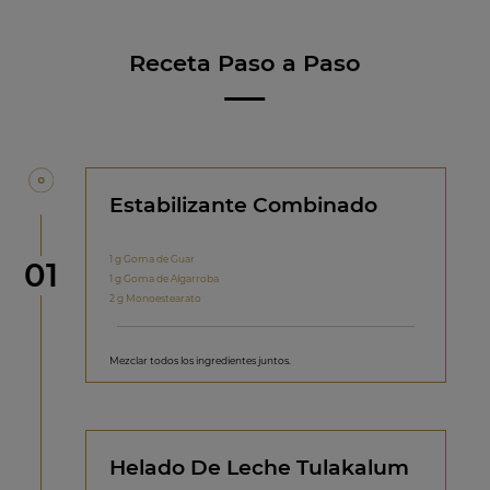
Receta Paso a Paso
Estabilizante Combinado
1 g Goma de Guar
Paso
01
1 g Goma de Algarroba
2 g Monoestearato
Mezclar todos los ingredientes juntos.
Helado De Leche Tulakalum