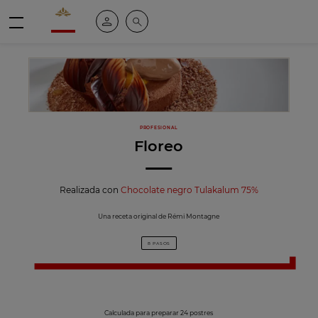
Valrhona - Imaginons le meilleur du chocolat
Mi cuenta
Buscar
Menú
PROFESIONAL
Floreo
Realizada con
Chocolate negro Tulakalum 75%
Una receta original de Rémi Montagne
8 PASOS
Calculada para preparar 24 postres