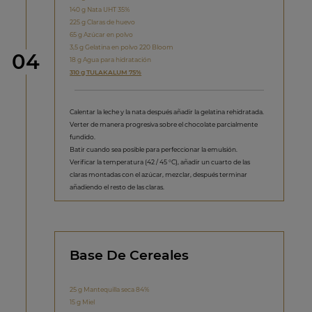
140 g Nata UHT 35%
225 g Claras de huevo
65 g Azúcar en polvo
3,5 g Gelatina en polvo 220 Bloom
Paso
04
18 g Agua para hidratación
310 g TULAKALUM 75%
Calentar la leche y la nata después añadir la gelatina rehidratada.
Verter de manera progresiva sobre el chocolate parcialmente
fundido.
Batir cuando sea posible para perfeccionar la emulsión.
Verificar la temperatura (42 / 45 °C), añadir un cuarto de las
claras montadas con el azúcar, mezclar, después terminar
añadiendo el resto de las claras.
Base De Cereales
25 g Mantequilla seca 84%
15 g Miel