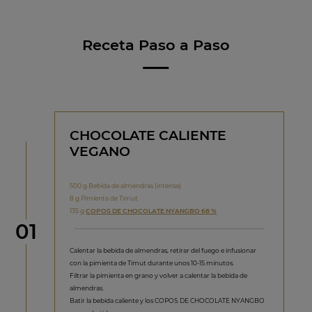
Receta Paso a Paso
CHOCOLATE CALIENTE
VEGANO
500 g Bebida de almendras (intensa)
8 g Pimienta de Timut
135 g
COPOS DE CHOCOLATE NYANGBO 68 %
Paso
01
Calentar la bebida de almendras, retirar del fuego e infusionar
con la pimienta de Timut durante unos 10-15 minutos.
Filtrar la pimienta en grano y volver a calentar la bebida de
almendras.
Batir la bebida caliente y los COPOS DE CHOCOLATE NYANGBO