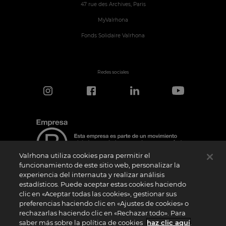
47 rue des Archives, Paris
MyValrhona
Fonds Solidaire Valrhona
Redes sociales
Valrhona utiliza cookies para permitir el
funcionamiento de este sitio web, personalizar la
experiencia del internauta y realizar análisis
estadísticos. Puede aceptar estas cookies haciendo
Aviso de certificación
clic en «Aceptar todas las cookies», gestionar sus
El logotipo “Certified B Corporation” lo concede B Lab, una organización privada sin
preferencias haciendo clic en «Ajustes de cookies» o
ánimo de lucro, a empresas como la nuestra que han superado con éxito la
rechazarlas haciendo clic en «Rechazar todo». Para
Evaluación de Impacto B (“BIA”) y cumplen los requisitos de B Lab en cuanto a
rendimiento social y medioambiental, responsabilidad y transparencia. B Lab no es
saber más sobre la política de cookies
haz clic aquí
.