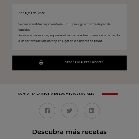
Consejos del chef
Se puede sustituir la pimienta de Timut por 2 g de mezcla de pan de
especias.
Para variar los sabores, se puede infusionar la leche con una vaina de vainilla
o las cortezas de una naranja en lugar de la pimienta de Timut.
DESCARGAR ESTA RECETA
COMPARTA LA RECETA EN LOS MEDIOS SOCIALES
Descubra más recetas