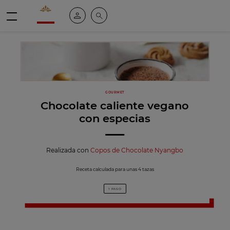
Valrhona - Imaginons le meilleur du chocolat
Mi cuenta
Buscar
Menú
GOURMET
Chocolate caliente vegano
con especias
Realizada con
Copos de Chocolate Nyangbo
Receta calculada para unas 4 tazas
1 PASO