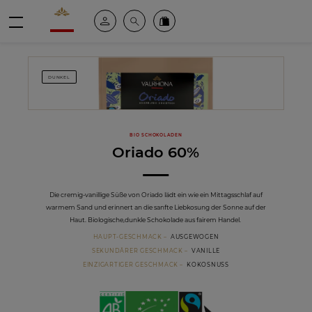
Valrhona - Imaginons le meilleur du chocolat
Mein konto
Suche
Valrhona Collection
Menü
DUNKEL
BIO SCHOKOLADEN
Oriado 60%
Die cremig-vanillige Süße von Oriado lädt ein wie ein Mittagsschlaf auf
warmem Sand und erinnert an die sanfte Liebkosung der Sonne auf der
Haut. Biologische,dunkle Schokolade aus fairem Handel.
HAUPT-GESCHMACK
AUSGEWOGEN
SEKUNDÄRER GESCHMACK
VANILLE
EINZIGARTIGER GESCHMACK
KOKOSNUSS
Bio
Fairtrade