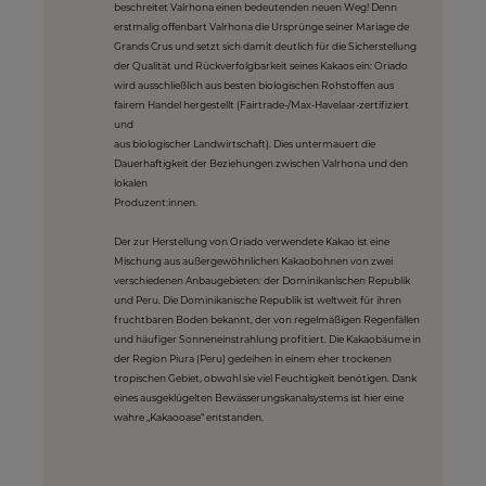
beschreitet Valrhona einen bedeutenden neuen Weg! Denn
erstmalig offenbart Valrhona die Ursprünge seiner Mariage de
Grands Crus und setzt sich damit deutlich für die Sicherstellung
der Qualität und Rückverfolgbarkeit seines Kakaos ein: Oriado
wird ausschließlich aus besten biologischen Rohstoffen aus
fairem Handel hergestellt (Fairtrade-/Max-Havelaar-zertifiziert
und
aus biologischer Landwirtschaft). Dies untermauert die
Dauerhaftigkeit der Beziehungen zwischen Valrhona und den
lokalen
Produzent:innen.
Der zur Herstellung von Oriado verwendete Kakao ist eine
Mischung aus außergewöhnlichen Kakaobohnen von zwei
verschiedenen Anbaugebieten: der Dominikanischen Republik
und Peru. Die Dominikanische Republik ist weltweit für ihren
fruchtbaren Boden bekannt, der von regelmäßigen Regenfällen
und häufiger Sonneneinstrahlung profitiert. Die Kakaobäume in
der Region Piura (Peru) gedeihen in einem eher trockenen
tropischen Gebiet, obwohl sie viel Feuchtigkeit benötigen. Dank
eines ausgeklügelten Bewässerungskanalsystems ist hier eine
wahre „Kakaooase“ entstanden.