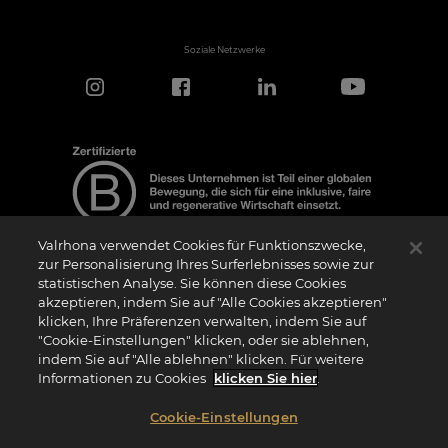
Soziale Netzwerke
Valrhona verwendet Cookies für Funktionszwecke,
zur Personalisierung Ihres Surferlebnisses sowie zur
statistischen Analyse. Sie können diese Cookies
Hinweis zur Zertifizierung
akzeptieren, indem Sie auf "Alle Cookies akzeptieren"
Das Logo “Certified B Corporation” (bzw. die Versionen in anderen Sprachen, wie
klicken, Ihre Präferenzen verwalten, indem Sie auf
z.B. “Zertifizierte B Corporation”) wird von B Lab, einer privaten Non-Profit-
Organisation, an Unternehmen vergeben, die wie wir das B Impact Assessment
"Cookie-Einstellungen" klicken, oder sie ablehnen,
(“BIA”) erfolgreich abgeschlossen haben und die Anforderungen von B Lab an
indem Sie auf "Alle ablehnen" klicken. Für weitere
soziale und ökologische Leistung, Verantwortung und Transparenz erfüllen. Es wird
darauf hingewiesen, dass B Lab weder eine Konformitätsbewertungsstelle im Sinne
Informationen zu Cookies
klicken Sie hier
.
der Verordnung (EU) Nr. 765/2008 noch eine nationale, europäische oder
internationale Normungsorganisation im Sinne der Verordnung (EU) Nr. 1025/2012
ist. Die Kriterien des BIA sind eigenständig und unabhängig von den harmonisierten
Cookie-Einstellungen
Standards, die sich aus ISO-Normen oder anderen Normungsgremien ergeben, und
sie werden nicht von nationalen oder europäischen öffentlichen Institutionen