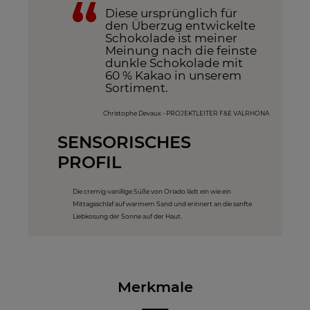
Diese ursprünglich für
den Überzug entwickelte
Schokolade ist meiner
Meinung nach die feinste
dunkle Schokolade mit
60 % Kakao in unserem
Sortiment.
Christophe Devaux - PROJEKTLEITER F&E VALRHONA
SENSORISCHES
PROFIL
Die cremig-vanillige Süße von Oriado lädt ein wie ein
Mittagsschlaf auf warmem Sand und erinnert an die sanfte
Liebkosung der Sonne auf der Haut.
Merkmale