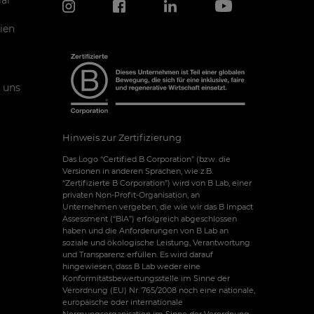
ien
 uns
Hinweis zur Zertifizierung
Das Logo “Certified B Corporation” (bzw. die
Versionen in anderen Sprachen, wie z.B.
“Zertifizierte B Corporation”) wird von B Lab, einer
privaten Non-Profit-Organisation, an
Unternehmen vergeben, die wie wir das B Impact
Assessment (“BIA”) erfolgreich abgeschlossen
haben und die Anforderungen von B Lab an
soziale und ökologische Leistung, Verantwortung
und Transparenz erfüllen. Es wird darauf
hingewiesen, dass B Lab weder eine
Konformitätsbewertungsstelle im Sinne der
Verordnung (EU) Nr. 765/2008 noch eine nationale,
europäische oder internationale
Normungsorganisation im Sinne der Verordnung