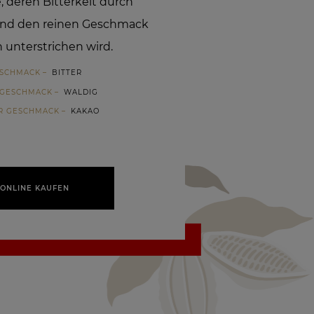
, deren Bitterkeit durch
 und den reinen Geschmack
 unterstrichen wird.
ESCHMACK
BITTER
 GESCHMACK
WALDIG
ER GESCHMACK
KAKAO
ONLINE KAUFEN