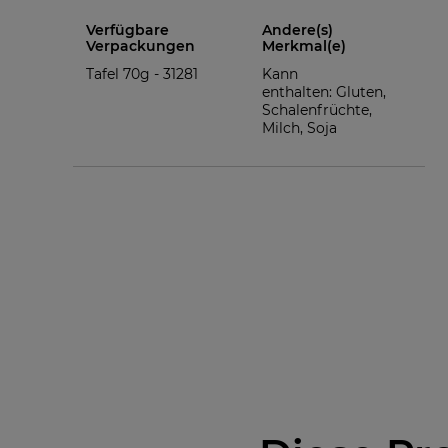
Verfügbare
Andere(s)
Verpackungen
Merkmal(e)
Tafel 70g -
31281
Kann
enthalten: Gluten,
Schalenfrüchte,
Milch, Soja