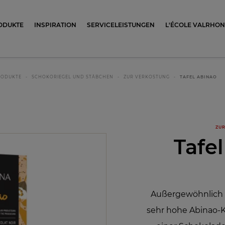
ocolat
ODUKTE
INSPIRATION
SERVICELEISTUNGEN
L'ÉCOLE VALRHO
RODUKTE
SCHOKORIEGEL UND STÄBCHEN
ZUR VERKOSTUNG
TAFEL ABINAO
ZUR
Tafe
Außergewöhnlich b
sehr hohe Abinao-K