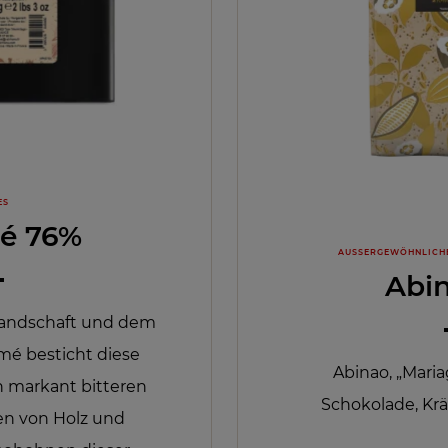
ES
é 76%
AUSSERGEWÖHNLICH
Abi
landschaft und dem
mé besticht diese
Abinao, „Mari
n markant bitteren
Schokolade, Krä
n von Holz und