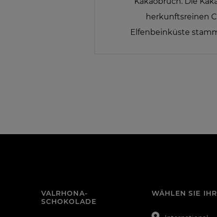
Kakaobruch. Die Kak
herkunftsreinen 
Elfenbeinküste stam
VALRHONA-
WÄHLEN SIE IH
SCHOKOLADE