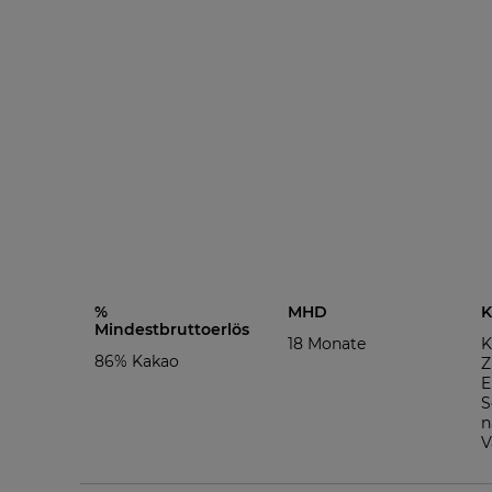
%
MHD
K
Mindestbruttoerlös
18 Monate
K
86% Kakao
Z
E
S
n
V