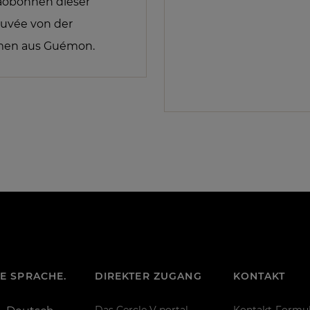
aobohnen dieser
Cuvée von der
men aus Guémon.
RE SPRACHE.
DIREKTER ZUGANG
KONTAKT
Das Cercle V portal
Kontakt-Formul