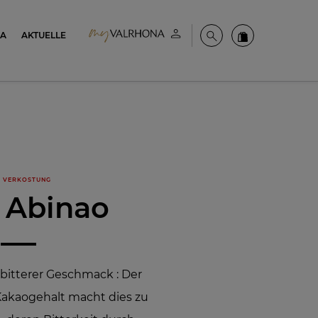
NA
AKTUELLE
Mein konto
Suche
Valrhona Colle
 VERKOSTUNG
l Abinao
itterer Geschmack : Der
akaogehalt macht dies zu