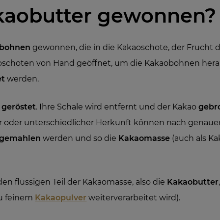
kaobutter gewonnen?
bohnen
gewonnen, die in die Kakaoschote, der Frucht d
oschoten von Hand geöffnet, um die Kakaobohnen hera
et
werden.
n
geröstet
. Ihre Schale wird entfernt und der Kakao
gebr
r oder unterschiedlicher Herkunft können nach genaue
 gemahlen
werden und so die
Kakaomasse
(auch als K
den flüssigen Teil der Kakaomasse, also die
Kakaobutter
zu feinem
Kakaopulver
weiterverarbeitet wird).