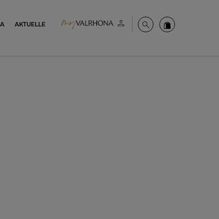
NA
AKTUELLE
Mein konto
Suche
Valrhona Colle