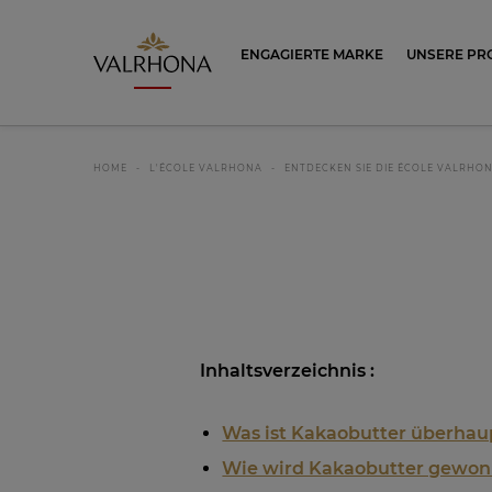
Valrhona - Imaginons le meilleur du ch
ENGAGIERTE MARKE
UNSERE PR
HOME
L'ÉCOLE VALRHONA
ENTDECKEN SIE DIE ÉCOLE VALRHO
Inhaltsverzeichnis :
Was ist Kakaobutter überhau
Wie wird Kakaobutter gewo