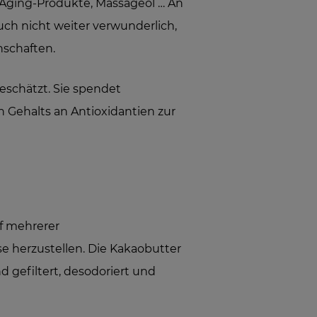
-Aging-Produkte, Massageöl … An
uch nicht weiter verwunderlich,
nschaften.
eschätzt. Sie spendet
n Gehalts an Antioxidantien zur
rf mehrerer
e herzustellen. Die Kakaobutter
 gefiltert, desodoriert und