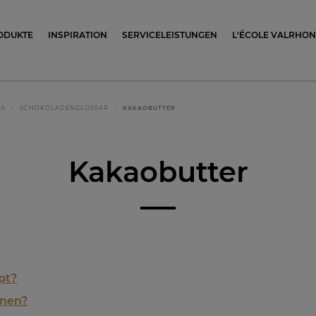
ocolat
ODUKTE
INSPIRATION
SERVICELEISTUNGEN
L'ÉCOLE VALRHO
NA
SCHOKOLADENGLOSSAR
KAKAOBUTTER
Kakaobutter
pt?
nnen?