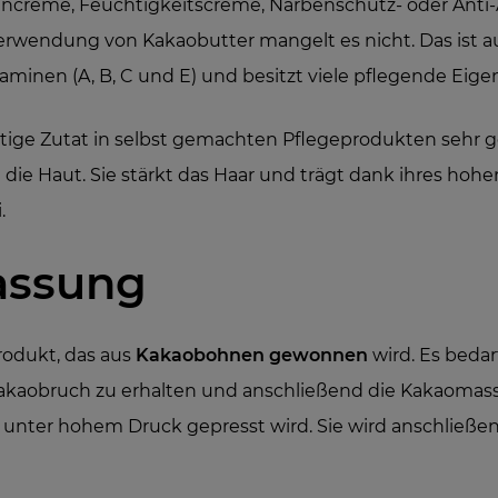
encreme, Feuchtigkeitscreme, Narbenschutz- oder Anti
Verwendung von Kakaobutter mangelt es nicht. Das ist a
taminen (A, B, C und E) und besitzt viele pflegende Eige
tige Zutat in selbst gemachten Pflegeprodukten sehr g
 die Haut. Sie stärkt das Haar und trägt dank ihres hohe
.
ssung
Produkt, das aus
Kakaobohnen gewonnen
wird. Es beda
akaobruch zu erhalten und anschließend die Kakaomass
unter hohem Druck gepresst wird. Sie wird anschließend