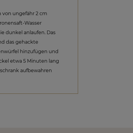
n von ungefähr 2 cm
itronensaft-Wasser
ie dunkel anlaufen. Das
und das gehackte
nenwürfel hinzufügen und
kel etwa 5 Minuten lang
hlschrank aufbewahren