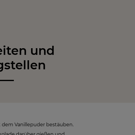
iten und
gstellen
t dem Vanillepuder bestäuben.
kolade darüber gießen und