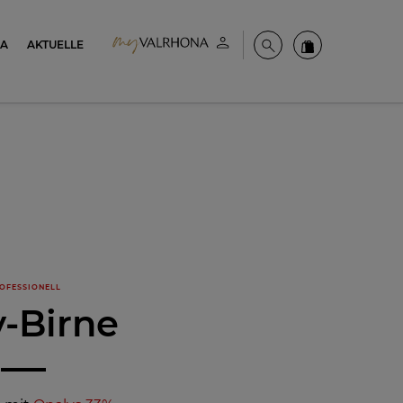
NA
AKTUELLE
Mein konto
Suche
Valrhona Colle
OFESSIONELL
y-Birne