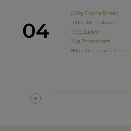
500g Frische Birnen
Schritt
04
1000g Mineralwasser
150g Zucker
30g Zitronensaft
80g Zitronengras-Stenge