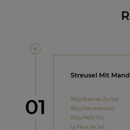
R
Streusel Mit Mand
Schritt
01
180g Brauner Zucker
180g Mandelpulver
160g Mehl T45
1g Fleur de Sel