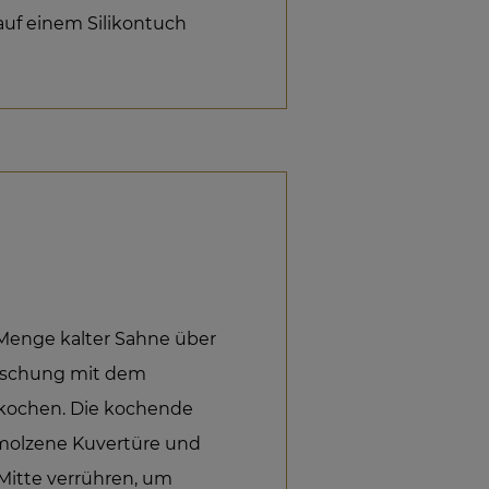
auf einem Silikontuch
 Menge kalter Sahne über
mischung mit dem
fkochen. Die kochende
molzene Kuvertüre und
 Mitte verrühren, um