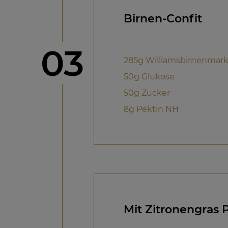
Birnen-Confit
Schritt
03
285g Williamsbirnenmar
50g Glukose
50g Zucker
8g Pektin NH
Mit Zitronengras 