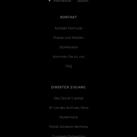
International
Deutsch
KONTAKT
Kontakt-Formular
Presse und Medien
Storelocator
Kommen Sie zu uns
FAQ
DIREKTER ZUGANG
Das Cercle V portal
47 rue des Archives, Paris
MyValrhona
Fonds Solidaire Valrhona
Gourmet-Onlineshop