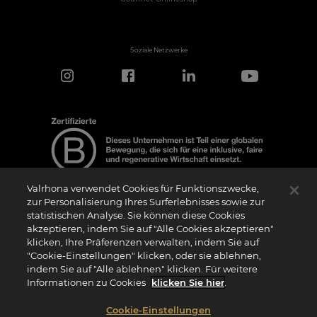
Soziale Netzwerke
Valrhona verwendet Cookies für Funktionszwecke,
zur Personalisierung Ihres Surferlebnisses sowie zur
statistischen Analyse. Sie können diese Cookies
Hinweis zur Zertifizierung
akzeptieren, indem Sie auf "Alle Cookies akzeptieren"
Das Logo “Certified B Corporation” (bzw. die Versionen in anderen Sprachen, wie
klicken, Ihre Präferenzen verwalten, indem Sie auf
z.B. “Zertifizierte B Corporation”) wird von B Lab, einer privaten Non-Profit-
Organisation, an Unternehmen vergeben, die wie wir das B Impact Assessment
"Cookie-Einstellungen" klicken, oder sie ablehnen,
(“BIA”) erfolgreich abgeschlossen haben und die Anforderungen von B Lab an
indem Sie auf "Alle ablehnen" klicken. Für weitere
soziale und ökologische Leistung, Verantwortung und Transparenz erfüllen. Es wird
darauf hingewiesen, dass B Lab weder eine Konformitätsbewertungsstelle im Sinne
Informationen zu Cookies
klicken Sie hier
.
der Verordnung (EU) Nr. 765/2008 noch eine nationale, europäische oder
internationale Normungsorganisation im Sinne der Verordnung (EU) Nr. 1025/2012
ist. Die Kriterien des BIA sind eigenständig und unabhängig von den harmonisierten
Cookie-Einstellungen
Standards, die sich aus ISO-Normen oder anderen Normungsgremien ergeben, und