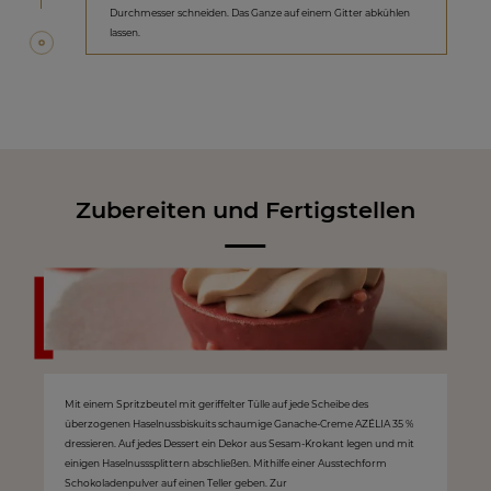
Durchmesser schneiden. Das Ganze auf einem Gitter abkühlen
lassen.
Zubereiten und Fertigstellen
Mit einem Spritzbeutel mit geriffelter Tülle auf jede Scheibe des
überzogenen Haselnussbiskuits schaumige Ganache-Creme AZÉLIA 35 %
dressieren. Auf jedes Dessert ein Dekor aus Sesam-Krokant legen und mit
einigen Haselnusssplittern abschließen. Mithilfe einer Ausstechform
Schokoladenpulver auf einen Teller geben. Zur