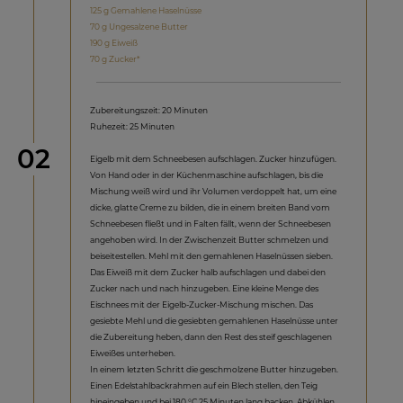
125 g Gemahlene Haselnüsse
70 g Ungesalzene Butter
190 g Eiweiß
70 g Zucker*
Zubereitungszeit: 20 Minuten
Ruhezeit: 25 Minuten
Schritt
02
Eigelb mit dem Schneebesen aufschlagen. Zucker hinzufügen.
Von Hand oder in der Küchenmaschine aufschlagen, bis die
Mischung weiß wird und ihr Volumen verdoppelt hat, um eine
dicke, glatte Creme zu bilden, die in einem breiten Band vom
Schneebesen fließt und in Falten fällt, wenn der Schneebesen
angehoben wird. In der Zwischenzeit Butter schmelzen und
beiseitestellen. Mehl mit den gemahlenen Haselnüssen sieben.
Das Eiweiß mit dem Zucker halb aufschlagen und dabei den
Zucker nach und nach hinzugeben. Eine kleine Menge des
Eischnees mit der Eigelb-Zucker-Mischung mischen. Das
gesiebte Mehl und die gesiebten gemahlenen Haselnüsse unter
die Zubereitung heben, dann den Rest des steif geschlagenen
Eiweißes unterheben.
In einem letzten Schritt die geschmolzene Butter hinzugeben.
Einen Edelstahlbackrahmen auf ein Blech stellen, den Teig
hineingeben und bei 180 °C 25 Minuten lang backen. Abkühlen