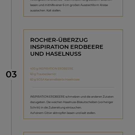
lassen und mithilfe einer 6 cm großen Ausstechform Kreise
ausstechen. Kalt stellen.
ROCHER-ÜBERZUG
INSPIRATION ERDBEERE
UND HASELNUSS
400 g INSPIRATION ERDBEERE
Schritt
03
60 g Traubenkernöl
60 g SOSA Karamellisierte Haselnüsse
INSPIRATION ERDBEERE schmelzen und die anderen Zutaten
dazugeben. Die weichen Haselnuss-Biskuitscheiben (vorheriger
Schritt) in die Zubereitung eintauchen.
Auf einem Gitter abtropfen lassen und kalt stellen.