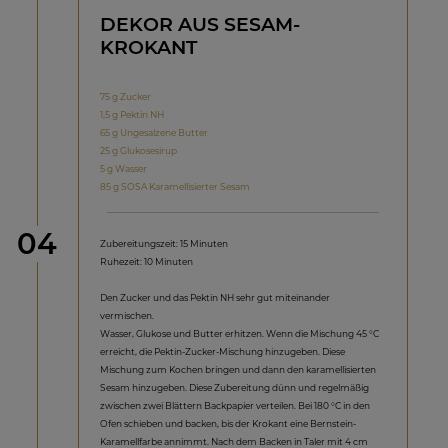
DEKOR AUS SESAM-
KROKANT
75 g Zucker
1,5 g Pektin NH
65 g Ungesalzene Butter
25 g Glukosesirup
5 g Wasser
85 g SOSA Karamellisierter Sesam
Schritt
04
Zubereitungszeit: 15 Minuten
Ruhezeit: 10 Minuten
Den Zucker und das Pektin NH sehr gut miteinander
vermischen.
Wasser, Glukose und Butter erhitzen. Wenn die Mischung 45 °C
erreicht, die Pektin-Zucker-Mischung hinzugeben. Diese
Mischung zum Kochen bringen und dann den karamellisierten
Sesam hinzugeben. Diese Zubereitung dünn und regelmäßig
zwischen zwei Blättern Backpapier verteilen. Bei 180 °C in den
Ofen schieben und backen, bis der Krokant eine Bernstein-
Karamellfarbe annimmt. Nach dem Backen in Taler mit 4 cm