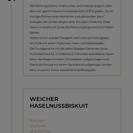
Die Mischung (Sahne, Invertzucker und Glukose) langsam über
die zuvor geschmolzene Schokolade AZÉLIA 35 % gießen. Durch
mittiges Rühren einen elastischen und glänzenden „Kern“
erzeugen, der auf den Beginn einer Emulsion hindeutet. Diese
Textur muss bis zum Ende des Mischvorgangs aufrechterhalten
bleiben.
Weiterrühren und die Flüssigkeit nach und nach hinzugeben.
Am Ende mit einem Stabmixer mixen und beiseitestellen.
Die Grundganache mit der kalten flüssigen Sahne verrühren.
Im Kühlschrank für mindestens 2–3 Stunden kristallisieren lassen,
bevor die Masse mit einem Schneebesen aufgeschlagen wird.
Damit die Mousse mit einem Spritzbeutel aufgetragen werden
kann, muss ihre Textur ausreichend dickflüssig sein.
WEICHER
HASELNUSSBISKUIT
160 g Eigelb
110 g Zucker
105 g Mehl T550