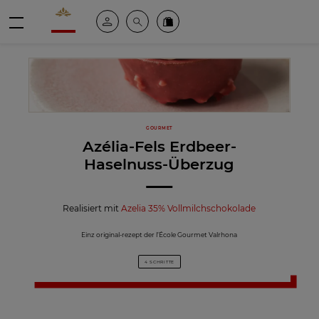
Valrhona - Imaginons le meilleur du chocolat
Mein konto
Suche
Valrhona Collection
Menü
GOURMET
Azélia-Fels Erdbeer-
Haselnuss-Überzug
Realisiert mit
Azelia 35% Vollmilchschokolade
Einz original-rezept der l’École Gourmet Valrhona
4 SCHRITTE