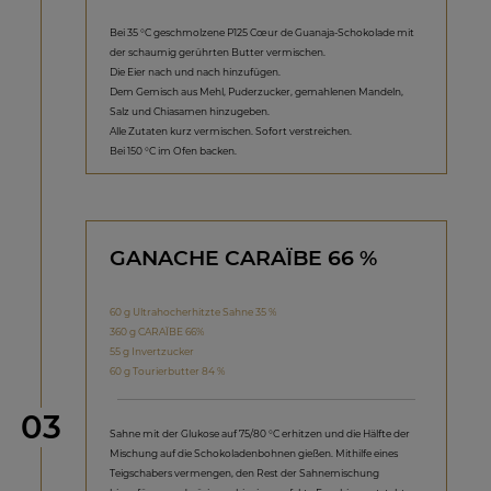
Bei 35 °C geschmolzene P125 Cœur de Guanaja-Schokolade mit
der schaumig gerührten Butter vermischen.
Die Eier nach und nach hinzufügen.
Dem Gemisch aus Mehl, Puderzucker, gemahlenen Mandeln,
Salz und Chiasamen hinzugeben.
Alle Zutaten kurz vermischen. Sofort verstreichen.
Bei 150 °C im Ofen backen.
GANACHE CARAÏBE 66 %
60 g Ultrahocherhitzte Sahne 35 %
360 g CARAÏBE 66%
55 g Invertzucker
60 g Tourierbutter 84 %
Schritt
03
Sahne mit der Glukose auf 75/80 °C erhitzen und die Hälfte der
Mischung auf die Schokoladenbohnen gießen. Mithilfe eines
Teigschabers vermengen, den Rest der Sahnemischung