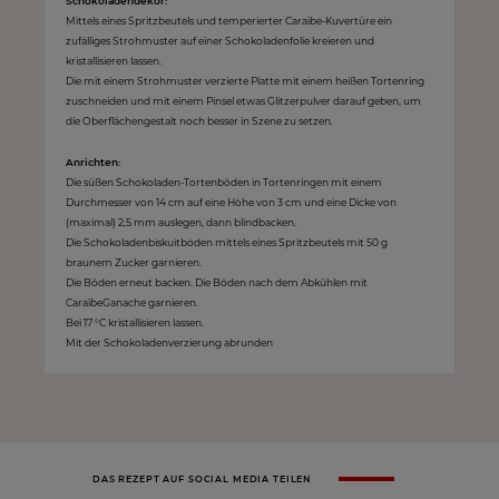
Schokoladendekor:
Mittels eines Spritzbeutels und temperierter Caraïbe-Kuvertüre ein
zufälliges Strohmuster auf einer Schokoladenfolie kreieren und
kristallisieren lassen.
Die mit einem Strohmuster verzierte Platte mit einem heißen Tortenring
zuschneiden und mit einem Pinsel etwas Glitzerpulver darauf geben, um
die Oberflächengestalt noch besser in Szene zu setzen.
Anrichten:
Die süßen Schokoladen-Tortenböden in Tortenringen mit einem
Durchmesser von 14 cm auf eine Höhe von 3 cm und eine Dicke von
(maximal) 2,5 mm auslegen, dann blindbacken.
Die Schokoladenbiskuitböden mittels eines Spritzbeutels mit 50 g
braunem Zucker garnieren.
Die Böden erneut backen. Die Böden nach dem Abkühlen mit
CaraïbeGanache garnieren.
Bei 17 °C kristallisieren lassen.
Mit der Schokoladenverzierung abrunden
DAS REZEPT AUF SOCIAL MEDIA TEILEN