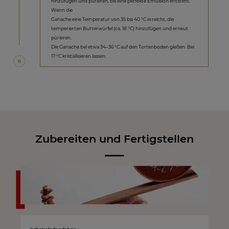
hinzufügen und pürieren, bis eine perfekte Emulsion entsteht.
Wenn die
Ganache eine Temperatur von 35 bis 40 °C erreicht, die
temperierten Butterwürfel (ca. 18 °C) hinzufügen und erneut
pürieren.
Die Ganache bei etwa 34–36 °C auf den Tortenboden gießen. Bei
17 °C kristallisieren lassen.
Zubereiten und Fertigstellen