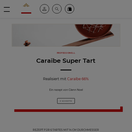
Valrhona - Imaginons le meilleur du chocolat
Mein konto
Suche
Valrhona Collection
Menü
PROFESSIONELL
Caraïbe Super Tart
Realisiert mit
Caraïbe 66%
Ein rezept von Glenn Noel
3 SCHRITTE
REZEPT FÜR 6 TARTES MIT 14 CM DURCHMESSER