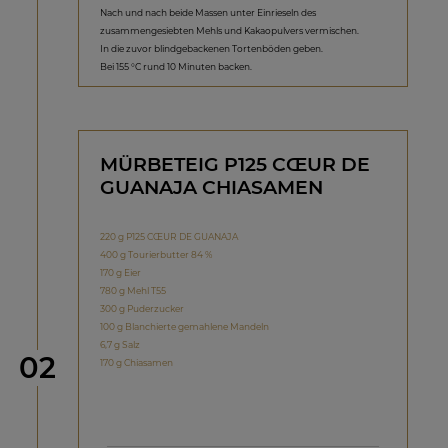
Nach und nach beide Massen unter Einrieseln des
zusammengesiebten Mehls und Kakaopulvers vermischen.
In die zuvor blindgebackenen Tortenböden geben.
Bei 155 °C rund 10 Minuten backen.
MÜRBETEIG P125 CŒUR DE
GUANAJA CHIASAMEN
220 g P125 CŒUR DE GUANAJA
400 g Tourierbutter 84 %
170 g Eier
780 g Mehl T55
300 g Puderzucker
100 g Blanchierte gemahlene Mandeln
6,7 g Salz
Schritt
02
170 g Chiasamen