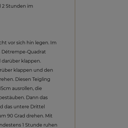
d 2 Stunden im
t vor sich hin legen. Im
as Détrempe-Quadrat
l darüber klappen.
arüber klappen und den
rehen. Diesen Teigling
15cm ausrollen, die
 bestäuben. Dann das
d das untere Drittel
um 90 Grad drehen. Mit
indestens 1 Stunde ruhen