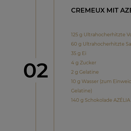
CREMEUX MIT AZÉ
125 g Ultrahocherhitzte V
60 g Ultrahocherhitzte S
35 g Ei
Schritt
02
4 g Zucker
2 g Gelatine
10 g Wasser (zum Einwei
Gelatine)
140 g Schokolade AZÉLIA