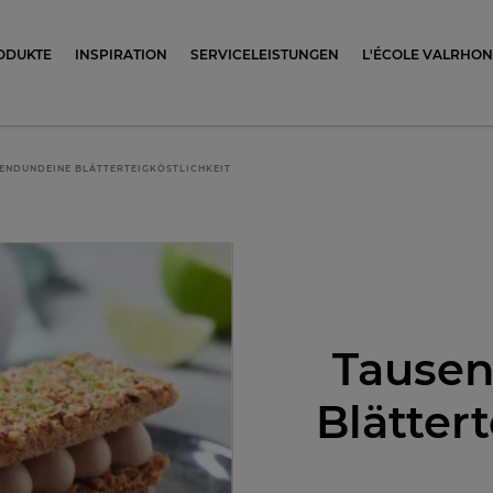
ocolat
ODUKTE
INSPIRATION
SERVICELEISTUNGEN
L'ÉCOLE VALRHO
ENDUNDEINE BLÄTTERTEIGKÖSTLICHKEIT
Tause
Blättert