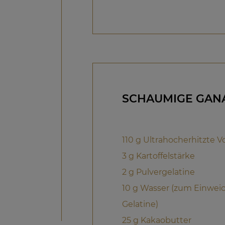
SCHAUMIGE GANA
110 g Ultrahocherhitzte V
3 g Kartoffelstärke
2 g Pulvergelatine
10 g Wasser (zum Einwei
Gelatine)
25 g Kakaobutter