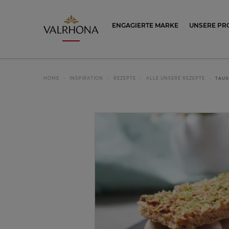
Valrhona - Imaginons le meilleur du ch
ENGAGIERTE MARKE
UNSERE PR
HOME
INSPIRATION
REZEPTE
ALLE UNSERE REZEPTE
TAUS