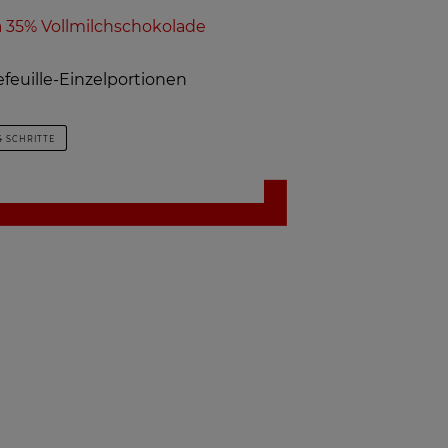
a 35% Vollmilchschokolade
efeuille-Einzelportionen
4 SCHRITTE