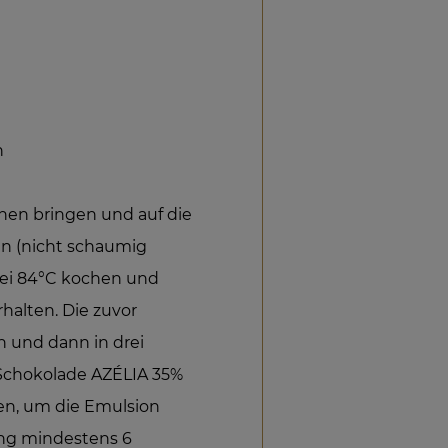
n
hen bringen und auf die
n (nicht schaumig
bei 84°C kochen und
rhalten. Die zuvor
 und dann in drei
Schokolade AZÉLIA 35%
en, um die Emulsion
ung mindestens 6