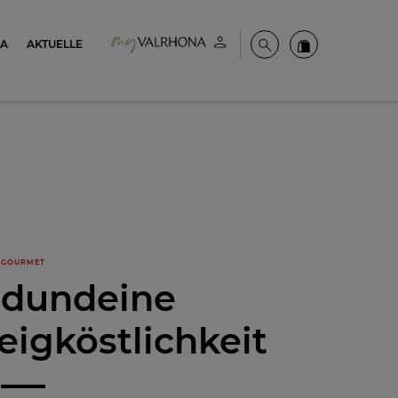
NA
AKTUELLE
Mein konto
Suche
Valrhona Colle
GOURMET
ndundeine
eigköstlichkeit