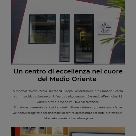
Un centro di eccellenza nel cuore
del Medio Oriente
Al crocevia tra Asia, Medio Oriente ed Europa, Dubai brilla in tutto il mondo. Centro
commerciale e culturale con influenze varie, questa città-mondo offre molteplici
volti e si presta in modo intuitivo alla creazione.
Situata nel cuore della città, vicino a tutti gli hotel e ristoranti, questa nuova École
Valrhona è progettata per diventare un centro di eccellenza per tutti i professionisti
della gastronomia dolce della regione.