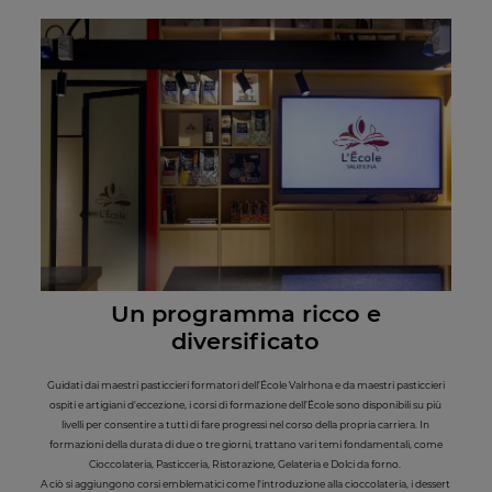
Un programma ricco e
diversificato
Guidati dai maestri pasticcieri formatori dell’École Valrhona e da maestri pasticcieri
ospiti e artigiani d'eccezione, i corsi di formazione dell’École sono disponibili su più
livelli per consentire a tutti di fare progressi nel corso della propria carriera. In
formazioni della durata di due o tre giorni, trattano vari temi fondamentali, come
Cioccolateria, Pasticceria, Ristorazione, Gelateria e Dolci da forno.
A ciò si aggiungono corsi emblematici come l'introduzione alla cioccolateria, i dessert