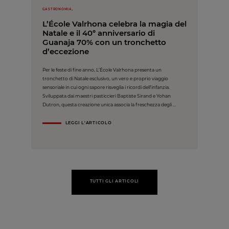
GASTRONOMIA,
L’École Valrhona celebra la magia del
Natale e il 40° anniversario di
Guanaja 70% con un tronchetto
d’eccezione
Per le feste di fine anno, L’École Valrhona presenta un
tronchetto di Natale esclusivo, un vero e proprio viaggio
sensoriale in cui ogni sapore risveglia i ricordi dell’infanzia.
Sviluppata dai maestri pasticcieri Baptiste Sirand e Yohan
Dutron, questa creazione unica associa la freschezza degli ...
LEGGI L'ARTICOLO
TUTTI GLI ARTICOLI