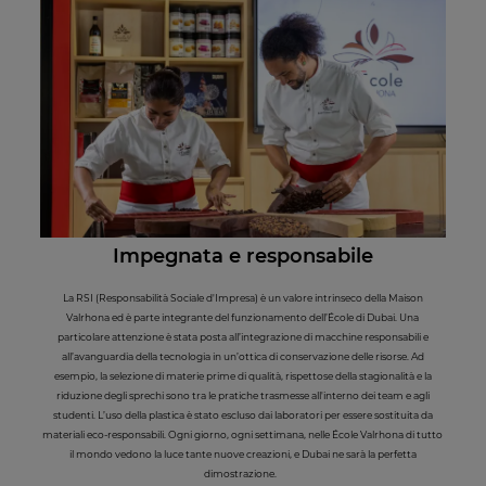
Impegnata e responsabile
La RSI (Responsabilità Sociale d'Impresa) è un valore intrinseco della Maison
Valrhona ed è parte integrante del funzionamento dell’École di Dubai. Una
particolare attenzione è stata posta all’integrazione di macchine responsabili e
all’avanguardia della tecnologia in un’ottica di conservazione delle risorse. Ad
esempio, la selezione di materie prime di qualità, rispettose della stagionalità e la
riduzione degli sprechi sono tra le pratiche trasmesse all'interno dei team e agli
studenti. L’uso della plastica è stato escluso dai laboratori per essere sostituita da
materiali eco-responsabili. Ogni giorno, ogni settimana, nelle École Valrhona di tutto
il mondo vedono la luce tante nuove creazioni, e Dubai ne sarà la perfetta
dimostrazione.