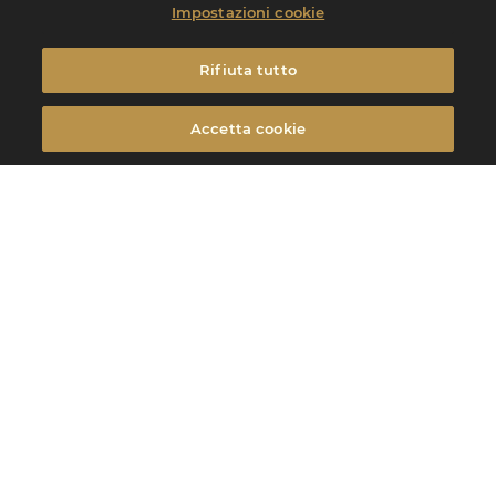
Impostazioni cookie
Rifiuta tutto
Accetta cookie
Filtrare
FILTRARE
Filtrare
Argomenti
CERCLE V,
PUBBLICATO IL 05/11/25
Calendario Cercle V x Johnny Chung
"The Forest Floor” di Johnny Chung, Maestro Pasticcere del ristorante
Toqué!, a Montreal.