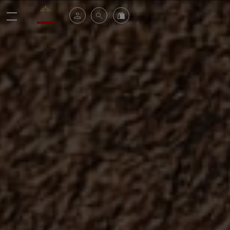
Valrhona - Imaginons le meilleur du chocolat
Il mio account
Cerca
Ordinate i nostri prodotti online
menu