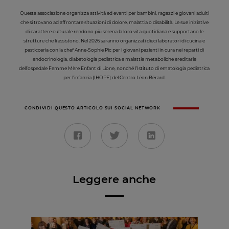
Questa associazione organizza attività ed eventi per bambini, ragazzi e giovani adulti
che si trovano ad affrontare situazioni di dolore, malattia o disabilità. Le sue iniziative
di carattere culturale rendono più serena la loro vita quotidiana e supportano le
strutture che li assistono. Nel 2026 saranno organizzati dieci laboratori di cucina e
pasticceria con la chef Anne-Sophie Pic per i giovani pazienti in cura nei reparti di
endocrinologia, diabetologia pediatrica e malattie metaboliche ereditarie
dell’ospedale Femme Mère Enfant di Lione, nonché l’Istituto di ematologia pediatrica
per l’infanzia (IHOPE) del Centro Léon Bérard.
CONDIVIDI QUESTO ARTICOLO SUI SOCIAL NETWORK
Leggere anche