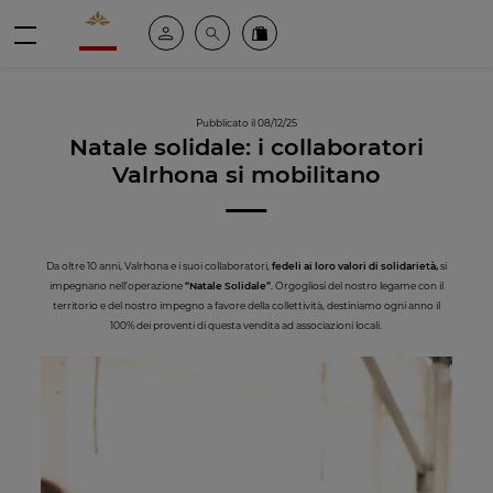
Valrhona - Imaginons le meilleur du chocolat
Il mio account
Cerca
Ordinate i nostri prodotti online
menu
Pubblicato il 08/12/25
Natale solidale: i collaboratori
Valrhona si mobilitano
Da oltre 10 anni, Valrhona e i suoi collaboratori,
fedeli ai loro valori di solidarietà,
si
impegnano nell’operazione
“Natale Solidale”
. Orgogliosi del nostro legame con il
territorio e del nostro impegno a favore della collettività, destiniamo ogni anno il
100% dei proventi di questa vendita ad associazioni locali.