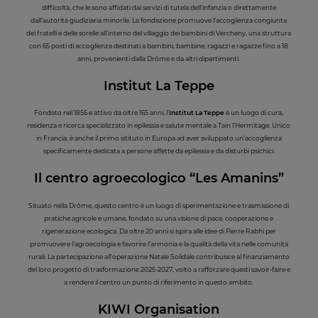
difficoltà, che le sono affidati dai servizi di tutela dell’infanzia o direttamente
dall’autorità giudiziaria minorile. La fondazione promuove l’accoglienza congiunta
dei fratelli e delle sorelle all’interno del villaggio dei bambini di Vercheny, una struttura
con 65 posti di accoglienza destinati a bambini, bambine, ragazzi e ragazze fino a 18
anni, provenienti dalla Drôme e da altri dipartimenti.
Institut La Teppe
Fondato nel 1856 e attivo da oltre 165 anni, l’
Institut La Teppe
è un luogo di cura,
residenza e ricerca specializzato in epilessia e salute mentale a Tain l’Hermitage. Unico
in Francia, è anche il primo istituto in Europa ad aver sviluppato un’accoglienza
specificamente dedicata a persone affette da epilessia e da disturbi psichici.
Il centro agroecol
ogico “Les Amanins”
Situato nella Drôme, questo centro è un luogo di sperimentazione e trasmissione di
pratiche agricole e umane, fondato su una visione di pace, cooperazione e
rigenerazione ecologica. Da oltre 20 anni si ispira alle idee di Pierre Rabhi per
promuovere l’agroecologia e favorire l’armonia e la qualità della vita nelle comunità
rurali. La partecipazione all’operazione Natale Solidale contribuisce al finanziamento
del loro progetto di trasformazione 2025-2027, volto a rafforzare questi savoir-faire e
a rendere il centro un punto di riferimento in questo ambito.
KIWI Organisation