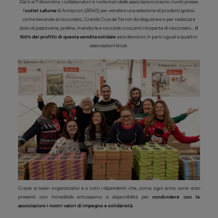
Dal 4 al 7 dicembre, i collaboratori e i volontari delle associazioni si sono riuniti presso
l’
outlet Lafuma
di Anneyron (26140) per vendere una selezione di prodotti golosi,
come bevande al cioccolato, Grands Crus de Terroir da degustare o per realizzare
dolci di pasticceria, praline, mandorle e nocciole croccanti ricoperte di cioccolato...
Il
100% dei profitti di questa vendita solidale
sarà devoluto in parti uguali a quattro
associazioni locali.
Grazie ai team organizzativi e a tutti i dipendenti che, come ogni anno, sono stati
presenti con incredibile entusiasmo e disponibilità per
condividere con le
associazioni i nostri valori di impegno e solidarietà
.