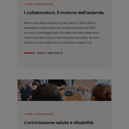
L'UOMO E L'INNOVAZIONE,
I collaboratori, il motore dell’azienda
Nell'ambito della valutazione Great Place To Work 2022, la
soddisfazione dei collaboratori è stata rivalutata nel 2023
durante un sondaggio flash. Più della metà dei collaboratori
ritiene che Valrhona sia un’azienda dove si sta bene. Ne sono
risultati temi di miglioramento ed è stato messo in att...
LEGGI L'ARTICOLO
L'UOMO E L'INNOVAZIONE,
Commissione salute e disabilità