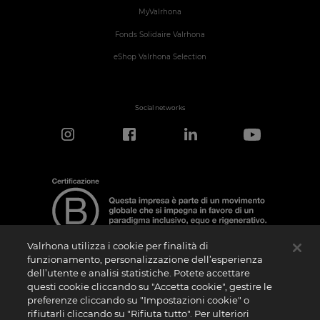
MyValrhona
Fonds Solidaire Valrhona
eShop Valrhona Selection
Social networks
Valrhona utilizza i cookie per finalità di
funzionamento, personalizzazione dell’esperienza
dell’utente e analisi statistiche. Potete accettare
Nota sulla Certificazione
questi cookie cliccando su "Accetta cookie", gestire le
La “Certificazione B Corporation” è un logo che viene concesso in licenza da B Lab,
preferenze cliccando su "Impostazioni cookie" o
ente privato no profit, alle aziende che, come la nostra, hanno superato con
rifiutarli cliccando su "Rifiuta tutto". Per ulteriori
successo il B Impact Assessment (“BIA”) e soddisfano quindi i requisiti richiesti da B