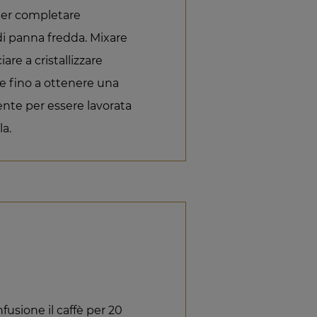
 per completare
di panna fredda. Mixare
iare a cristallizzare
re fino a ottenere una
nte per essere lavorata
la.
fusione il caffè per 20