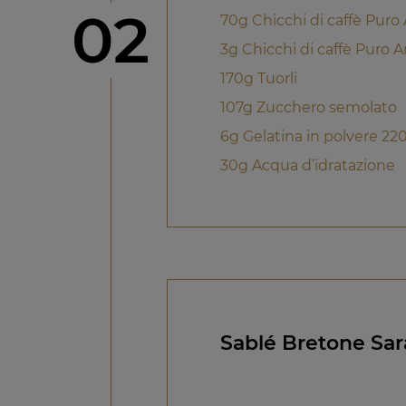
Step
02
70g Chicchi di caffè Puro
3g Chicchi di caffè Puro A
170g Tuorli
107g Zucchero semolato
6g Gelatina in polvere 2
30g Acqua d’idratazione
Sablé Bretone Sa