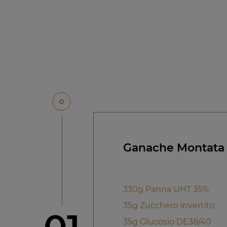
Ganache Montata 
330g Panna UHT 35%
35g Zucchero invertito
Step
35g Glucosio DE38/40