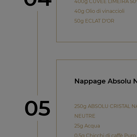
400g CUVEE LIMEIRA 50
40g Olio di vinaccioli
50g ECLAT D'OR
Nappage Absolu N
Step
05
250g ABSOLU CRISTAL 
NEUTRE
25g Acqua
0.5g Chicchi di caffè Puro