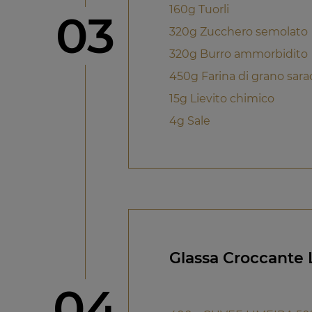
160g Tuorli
Step
03
320g Zucchero semolato
320g Burro ammorbidito
450g Farina di grano sar
15g Lievito chimico
4g Sale
Glassa Croccante 
Step
04