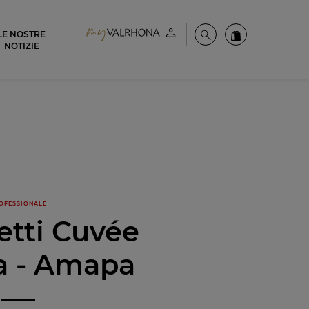
LE NOSTRE
Il mio account
Cerca
Ordinate i nost
NOTIZIE
OFESSIONALE
etti Cuvée
a - Amapa