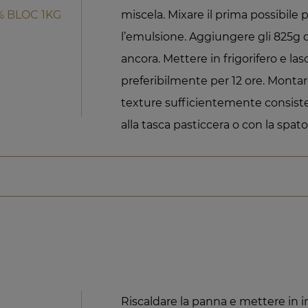
% BLOC 1KG
miscela. Mixare il prima possibile
l’emulsione. Aggiungere gli 825g 
ancora. Mettere in frigorifero e lasc
preferibilmente per 12 ore. Monta
texture sufficientemente consiste
alla tasca pasticcera o con la spato
Riscaldare la panna e mettere in in