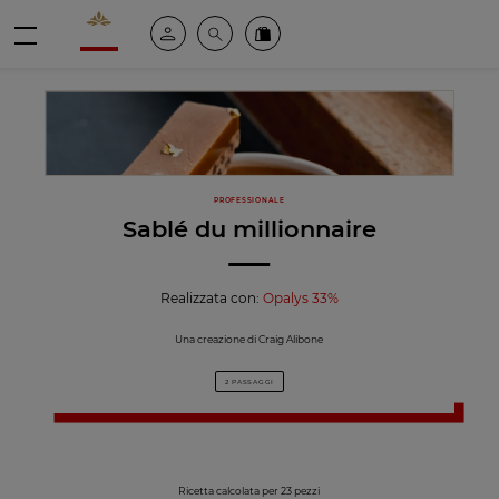
Valrhona - Imaginons le meilleur du chocolat
Il mio account
Cerca
Ordinate i nostri prodotti online
menu
PROFESSIONALE
Sablé du millionnaire
Realizzata con:
Opalys 33%
Una creazione di Craig Alibone
2 PASSAGGI
Ricetta calcolata per 23 pezzi