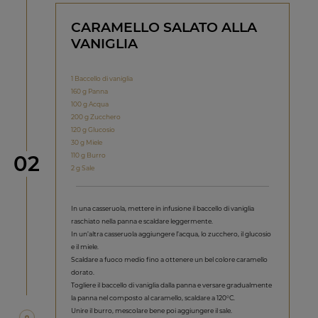
CARAMELLO SALATO ALLA
VANIGLIA
1 Baccello di vaniglia
160 g Panna
100 g Acqua
200 g Zucchero
120 g Glucosio
30 g Miele
Step
110 g Burro
02
2 g Sale
In una casseruola, mettere in infusione il baccello di vaniglia
raschiato nella panna e scaldare leggermente.
In un’altra casseruola aggiungere l’acqua, lo zucchero, il glucosio
e il miele.
Scaldare a fuoco medio fino a ottenere un bel colore caramello
dorato.
Togliere il baccello di vaniglia dalla panna e versare gradualmente
la panna nel composto al caramello, scaldare a 120°C.
Unire il burro, mescolare bene poi aggiungere il sale.