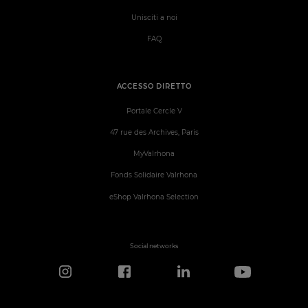
Unisciti a noi
FAQ
ACCESSO DIRETTO
Portale Cercle V
47 rue des Archives, Paris
MyValrhona
Fonds Solidaire Valrhona
eShop Valrhona Selection
Social networks