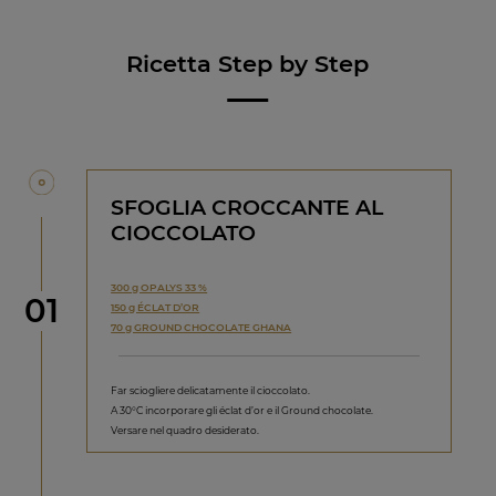
Ricetta Step by Step
SFOGLIA CROCCANTE AL
CIOCCOLATO
300 g OPALYS 33 %
Step
01
150 g ÉCLAT D’OR
70 g GROUND CHOCOLATE GHANA
Far sciogliere delicatamente il cioccolato.
A 30°C incorporare gli éclat d’or e il Ground chocolate.
Versare nel quadro desiderato.