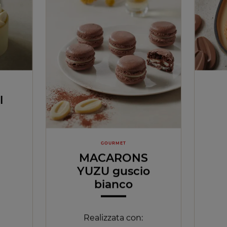
l
GOURMET
MACARONS
YUZU guscio
bianco
Realizzata con: