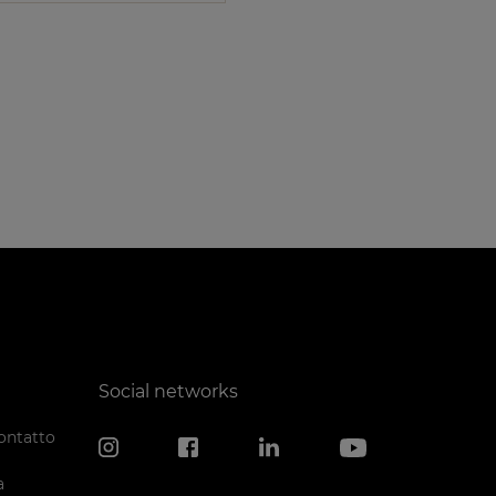
Social networks
ontatto
a