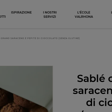
ocolat
ISPIRAZIONE
I NOSTRI
L'ÉCOLE
TTI
SERVIZI
VALRHONA
 GRANO SARACENO E PEPITE DI CIOCCOLATO (SENZA GLUTINE)
Sablé 
saracen
di ci