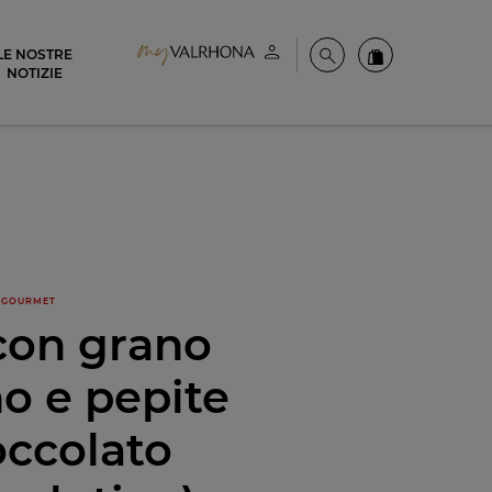
LE NOSTRE
Il mio account
Cerca
Ordinate i nost
NOTIZIE
GOURMET
con grano
o e pepite
occolato