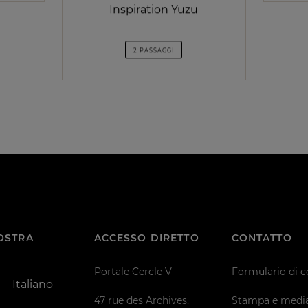
Inspiration Yuzu
2 PASSAGGI
VOSTRA
ACCESSO DIRETTO
CONTATTO
Portale Cercle V
Formulario di c
Italiano
47 rue des Archives,
Stampa e medi