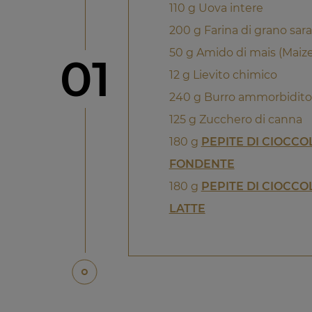
110 g Uova intere
200 g Farina di grano sar
50 g Amido di mais (Maiz
Step
01
12 g Lievito chimico
240 g Burro ammorbidito
125 g Zucchero di canna
180 g
PEPITE DI CIOCCO
FONDENTE
180 g
PEPITE DI CIOCCO
LATTE