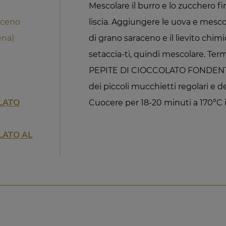
Mescolare il burro e lo zucchero 
aceno
liscia. Aggiungere le uova e mesco
ena)
di grano saraceno e il lievito ch
setaccia-ti, quindi mescolare. Te
PEPITE DI CIOCCOLATO FONDENTE
dei piccoli mucchietti regolari e de
LATO
Cuocere per 18-20 minuti a 170°C i
LATO AL