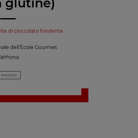
 glutine)
ite di cioccolato fondente
inale dell’École Gourmet
alrhona
1 PASSAGGI