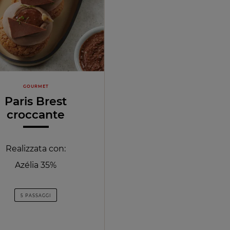
GOURMET
Paris Brest
croccante
Realizzata con:
Azélia 35%
5 PASSAGGI