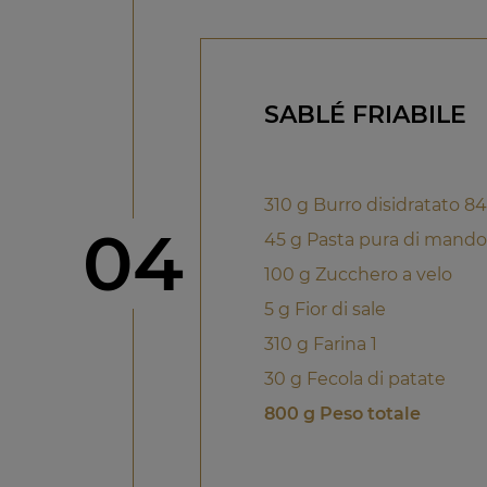
SABLÉ FRIABILE
310 g Burro disidratato 8
Step
04
45 g Pasta pura di mando
100 g Zucchero a velo
5 g Fior di sale
310 g Farina 1
30 g Fecola di patate
800 g Peso totale