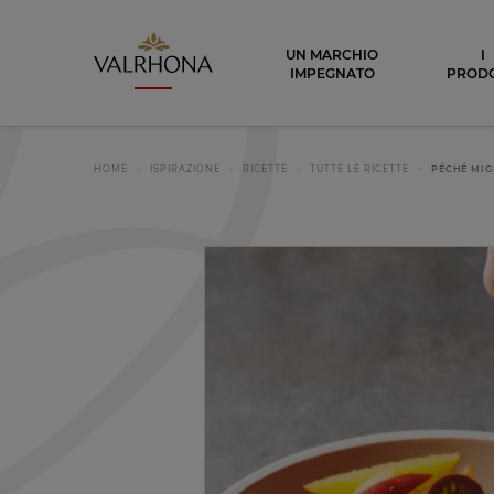
Valrhona - Imaginons le meilleur du ch
UN MARCHIO
I
IMPEGNATO
PRODO
HOME
ISPIRAZIONE
RICETTE
TUTTE LE RICETTE
PÉCHÉ MIG