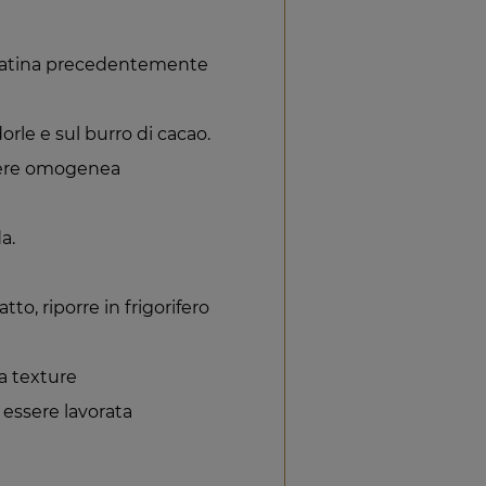
elatina precedentemente
rle e sul burro di cacao.
dere omogenea
a.
tto, riporre in frigorifero
a texture
essere lavorata