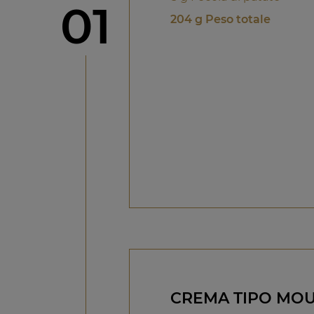
Step
01
204 g Peso totale
CREMA TIPO MO