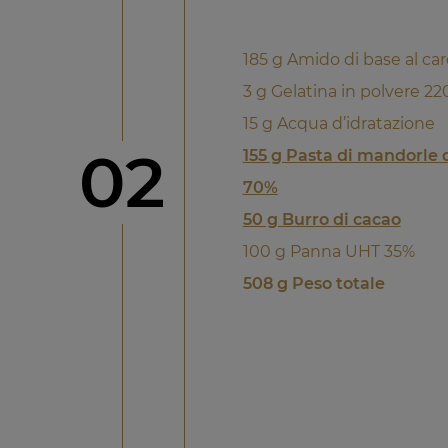
185 g Amido di base al 
3 g Gelatina in polvere 2
15 g Acqua d’idratazione
Step
02
155 g Pasta di mandorle 
70%
50 g Burro di cacao
100 g Panna UHT 35%
508 g Peso totale