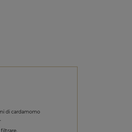
 semi di cardamomo
r
iltrare.