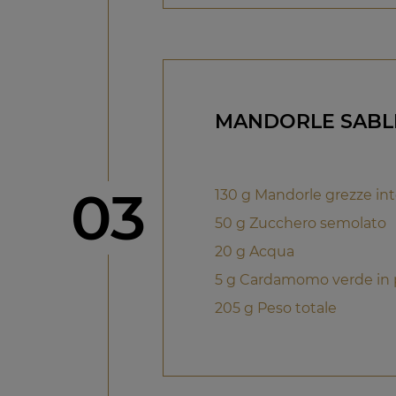
MANDORLE SABL
Step
03
130 g Mandorle grezze int
50 g Zucchero semolato
20 g Acqua
5 g Cardamomo verde in 
205 g Peso totale