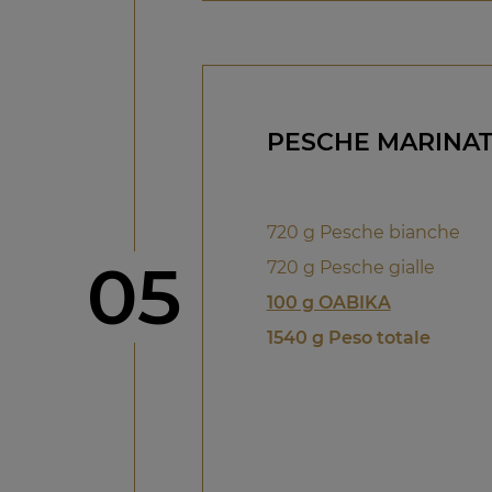
PESCHE MARINAT
720 g Pesche bianche
Step
05
720 g Pesche gialle
100 g OABIKA
1540 g Peso totale