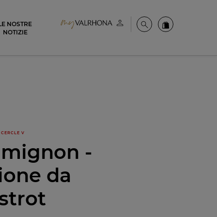
LE NOSTRE
Il mio account
Cerca
Ordinate i nost
NOTIZIE
CERCLE V
 mignon -
ione da
strot