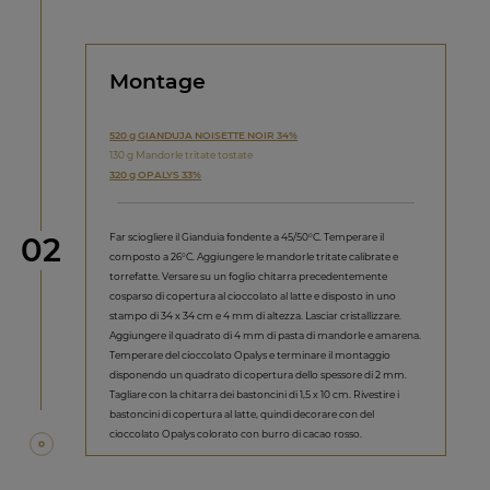
Montage
520 g GIANDUJA NOISETTE NOIR 34%
130 g Mandorle tritate tostate
320 g OPALYS 33%
Step
Far sciogliere il Gianduia fondente a 45/50°C. Temperare il
02
composto a 26°C. Aggiungere le mandorle tritate calibrate e
torrefatte. Versare su un foglio chitarra precedentemente
cosparso di copertura al cioccolato al latte e disposto in uno
stampo di 34 x 34 cm e 4 mm di altezza. Lasciar cristallizzare.
Aggiungere il quadrato di 4 mm di pasta di mandorle e amarena.
Temperare del cioccolato Opalys e terminare il montaggio
disponendo un quadrato di copertura dello spessore di 2 mm.
Tagliare con la chitarra dei bastoncini di 1,5 x 10 cm. Rivestire i
bastoncini di copertura al latte, quindi decorare con del
cioccolato Opalys colorato con burro di cacao rosso.