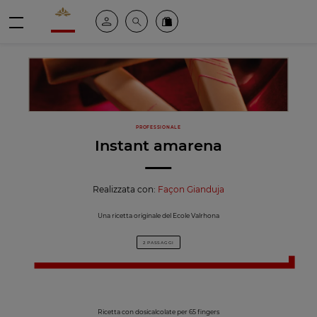
Valrhona - Imaginons le meilleur du chocolat
Il mio account
Cerca
Ordinate i nostri prodotti online
menu
PROFESSIONALE
Instant amarena
Realizzata con:
Façon Gianduja
Una ricetta originale del Ecole Valrhona
2 PASSAGGI
Ricetta con dosicalcolate per 65 fingers