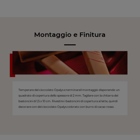
Montaggio e Finitura
Temperare del cioccolato Opalys e terminareil montaggio disponendo un
quadrato di copertura dello spessore di 2 mm. Tagliare con la chitarra dei
bastoncini di 1,5 x 10 cm. Rivestire i bastoncini di copertura al latte, quindi
decorare con del cioccolato Opalys colorato con burro di cacao rosso.