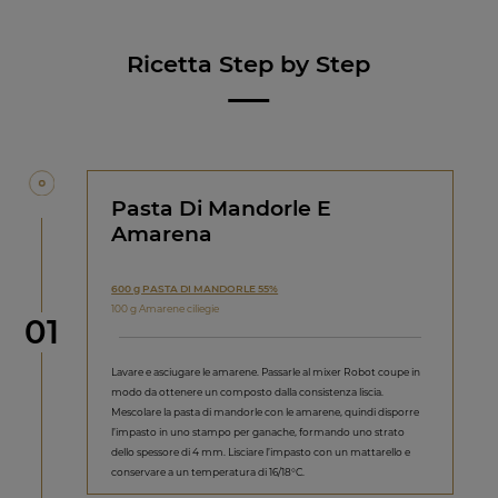
Ricetta Step by Step
Pasta Di Mandorle E
Amarena
600 g PASTA DI MANDORLE 55%
100 g Amarene ciliegie
Step
01
Lavare e asciugare le amarene. Passarle al mixer Robot coupe in
modo da ottenere un composto dalla consistenza liscia.
Mescolare la pasta di mandorle con le amarene, quindi disporre
l’impasto in uno stampo per ganache, formando uno strato
dello spessore di 4 mm. Lisciare l’impasto con un mattarello e
conservare a un temperatura di 16/18°C.