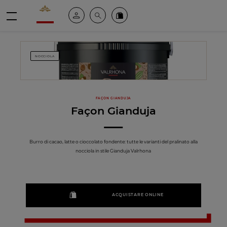
Valrhona - Imaginons le meilleur du chocolat
Il mio account
Cerca
Ordinate i nostri prodotti online
menu
NOCCIOLA
FAÇON GIANDUJA
Façon Gianduja
Burro di cacao, latte o cioccolato fondente: tutte le varianti del pralinato alla
nocciola in stile Gianduja Valrhona
ACQUISTARE ONLINE