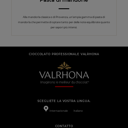
Alla mandorla classica o di Provenza, un’ampia gamma di pasta di
mandorla che permette di optare tanto per delle note equilibrate quanto
per sapori più intensi.
CIOCCOLATO PROFESSIONALE VALRHONA
SCEGLIETE LA VOSTRA LINGUA.
Internazionale
Italiano
CONTATTO