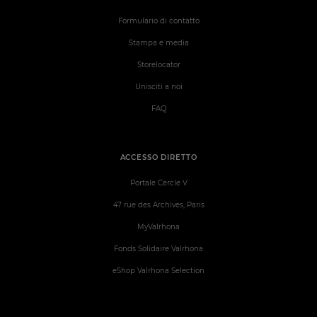
Formulario di contatto
Stampa e media
Storelocator
Unisciti a noi
FAQ
ACCESSO DIRETTO
Portale Cercle V
47 rue des Archives, Paris
MyValrhona
Fonds Solidaire Valrhona
eShop Valrhona Selection