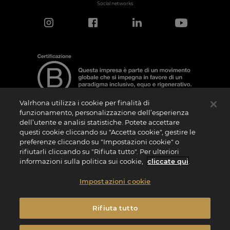
Social networks
Valrhona utilizza i cookie per finalità di
funzionamento, personalizzazione dell’esperienza
dell’utente e analisi statistiche. Potete accettare
Nota sulla Certificazione
questi cookie cliccando su "Accetta cookie", gestire le
La “Certificazione B Corporation” è un logo che viene concesso in licenza da B Lab,
preferenze cliccando su "Impostazioni cookie" o
ente privato no profit, alle aziende che, come la nostra, hanno superato con
rifiutarli cliccando su "Rifiuta tutto". Per ulteriori
successo il B Impact Assessment (“BIA”) e soddisfano quindi i requisiti richiesti da B
Lab in termini di performance sociale e ambientale, responsabilità e trasparenza. Si
informazioni sulla politica sui cookie,
cliccate qui
.
specifica che B Lab non è un organismo di valutazione della conformità ai sensi del
Regolamento (UE) n. 765/2008 o un organismo di normazione nazionale, europeo o
internazionale ai sensi del Regolamento (UE) n. 1025/2012. I criteri del BIA sono
Impostazioni cookie
distinti e autonomi rispetto agli standard armonizzati risultanti dalle norme ISO o di
altri organismi di normazione e non sono ratificati da parte di istituzioni pubbliche
nazionali o europee.
Rifiuta tutto
Privacy
Note Legali
Informativa Cookies
Impostazioni dei cookie