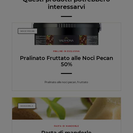
interessarvi
NOCE PECAN
PRALINE IN ESCLUSIVA
Pralinato Fruttato alle Noci Pecan
50%
Pralinato alle noci pecan, fruttato
MANDORLA
PASTA DI MANDORLE
Pasta di mandorle