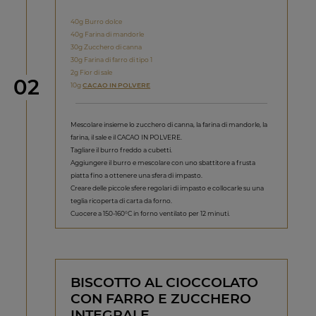
40g Burro dolce
40g Farina di mandorle
30g Zucchero di canna
30g Farina di farro di tipo 1
2g Fior di sale
Step
02
10g
CACAO IN POLVERE
Mescolare insieme lo zucchero di canna, la farina di mandorle, la
farina, il sale e il CACAO IN POLVERE.
Tagliare il burro freddo a cubetti.
Aggiungere il burro e mescolare con uno sbattitore a frusta
piatta fino a ottenere una sfera di impasto.
Creare delle piccole sfere regolari di impasto e collocarle su una
teglia ricoperta di carta da forno.
Cuocere a 150-160°C in forno ventilato per 12 minuti.
BISCOTTO AL CIOCCOLATO
CON FARRO E ZUCCHERO
INTEGRALE