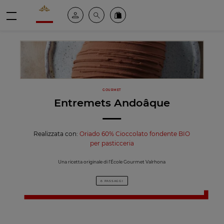
Valrhona - Imaginons le meilleur du chocolat
Il mio account
Cerca
Ordinate i nostri prodotti online
menu
GOURMET
Entremets Andoâque
Realizzata con:
Oriado 60% Cioccolato fondente BIO
per pasticceria
Una ricetta originale di l’École Gourmet Valrhona
6 PASSAGGI