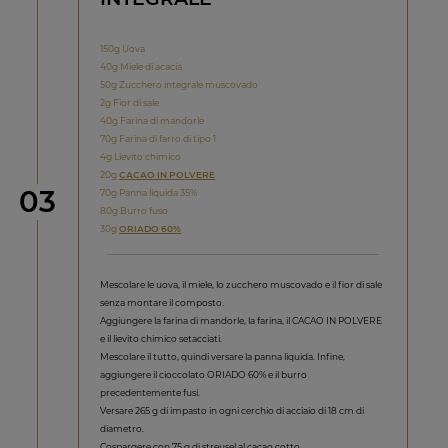
150g Uova
40g Miele di acacia
50g Zucchero integrale muscovado
2g Fior di sale
40g Farina di mandorle
70g Farina di farro di tipo 1
4g Lievito chimico
20g
CACAO IN POLVERE
Step
03
70g Panna liquida 35%
80g Burro fuso
30g
ORIADO 60%
Mescolare le uova, il miele, lo zucchero muscovado e il fior di sale
senza montare il composto.
Aggiungere la farina di mandorle, la farina, il CACAO IN POLVERE
e il lievito chimico setacciati.
Mescolare il tutto, quindi versare la panna liquida. Infine,
aggiungere il cioccolato ORIADO 60% e il burro
precedentemente fusi.
Versare 265 g di impasto in ogni cerchio di acciaio di 18 cm di
diametro.
Cospargere con 75 g di streusel al cacao cotto.