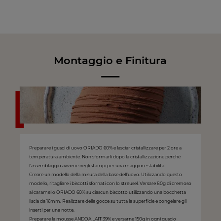
Montaggio e Finitura
Preparare i gusci di uovo ORIADO 60% e lasciar cristallizzare per 2 ore a
temperatura ambiente. Non sformarli dopo la cristallizzazione perché
l’assemblaggio avviene negli stampi per una maggiore stabilità.
Creare un modello della misura della base dell’uovo. Utilizzando questo
modello, ritagliare i biscotti sfornati con lo streusel. Versare 80g di cremoso
al caramello ORIADO 60% su ciascun biscotto utilizzando una bocchetta
liscia da 16mm. Realizzare delle gocce su tutta la superficie e congelare gli
inserti per una notte.
Preparare la mousse ANDOA LAIT 39% e versarne 150g in ogni guscio