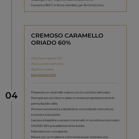
Cuocere a 180°C in forno ventilato, per 16 minuti circa.
CREMOSO CARAMELLO
ORIADO 60%
140g Panna liquida 35%
70g Zucchero semolato
30g Burro salato
65g ORIADO 60%
Step
04
Preparare un caramello a secco con lo zucchero semolato.
Stemperare con il burro salato e versare progressivamente la
panna liquida calda.
Portare nuovamente a ebollizione, controllando che tutto lo
zucchero si sia sciolto.
Lasciare intiepidire e versare il caramello in tre volte sul cioccolato
ORIADO 60% precedentemente sciolto.
Mescolare con una spatola.
Mixare con un frullatore a immersione per ottenere una