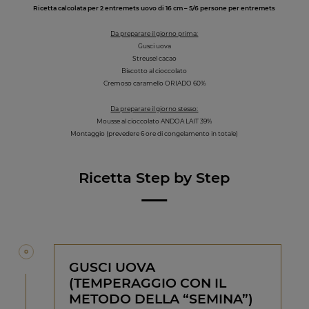
Ricetta calcolata per 2 entremets uovo di 16 cm – 5/6 persone per entremets
Da preparare il giorno prima:
Gusci uova
Streusel cacao
Biscotto al cioccolato
Cremoso caramello ORIADO 60%
Da preparare il giorno stesso:
Mousse al cioccolato ANDOA LAIT 39%
Montaggio (prevedere 6 ore di congelamento in totale)
Ricetta Step by Step
GUSCI UOVA
(TEMPERAGGIO CON IL
METODO DELLA “SEMINA”)