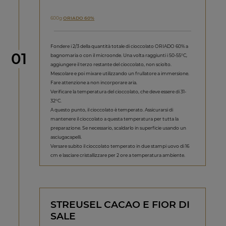
600g
ORIADO 60%
Fondere i 2/3 della quantità totale di cioccolato ORIADO 60% a
Step
01
bagnomaria o con il microonde. Una volta raggiunti i 50-55°C,
aggiungere il terzo restante del cioccolato, non sciolto.
Mescolare e poi mixare utilizzando un frullatore a immersione.
Fare attenzione a non incorporare aria.
Verificare la temperatura del cioccolato, che deve essere di 31-
32°C.
A questo punto, il cioccolato è temperato. Assicurarsi di
mantenere il cioccolato a questa temperatura per tutta la
preparazione. Se necessario, scaldarlo in superficie usando un
asciugacapelli.
Versare subito il cioccolato temperato in due stampi uovo di 16
cm e lasciare cristallizzare per 2 ore a temperatura ambiente.
STREUSEL CACAO E FIOR DI
SALE