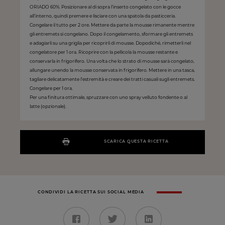
ORIADO 60%. Posizionare al di sopra l’inserto congelato con le gocce
all’interno, quindi premere e lisciare con una spatola da pasticceria.
Congelare il tutto per 2 ore. Mettere da parte la mousse rimanente mentre
gli entremets si congelano. Dopo il congelamento, sformare gli entremets
e adagiarli su una griglia per ricoprirli di mousse. Dopodiché, rimetterli nel
congelatore per 1 ora. Ricoprire con la pellicola la mousse restante e
conservarla in frigorifero. Una volta che lo strato di mousse sarà congelato,
allungare unendo la mousse conservata in frigorifero. Mettere in una tasca,
tagliare delicatamente l’estremità e creare dei tratti casuali sugli entremets.
Congelare per 1 ora.
Per una finitura ottimale, spruzzare con uno spray velluto fondente o al
latte (opzionale).
SCARICA QUESTA RICETTA
CONDIVIDI LA RICETTA SUI SOCIAL MEDIA