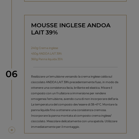
MOUSSE INGLESE ANDOA
LAIT 39%
240g Crema inglese
450g ANDOA LAIT 39%
360g Panna liquida 35%
Step
06
Realizzare un’emulsione versando la crema inglese calda sul
cioccolato ANDOA LAIT 39% precedentemente fuso, in modo da
ottenere una consistenza liscia, brillante ed elastica. Mixare il
composto con un frullatore a immersione per rendere
omogenea l’emulsione, avendo cura di non incorporare dell’aria.
La temperatura del composto dev’essere di 38-41°C. Montare la
panna liquida fino a ottenere una consistenza cremosa.
Incorporare la panna montata al composto crema inglese/
cioccolato. Mescolare delicatamente con una spatola. Utilizzare
immediatamente per il montaggio.