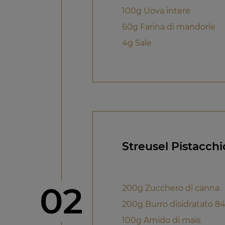
100g Uova intere
60g Farina di mandorle
4g Sale
Streusel Pistacchi
Step
02
200g Zucchero di canna
200g Burro disidratato 8
100g Amido di mais