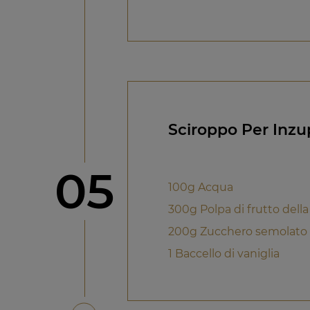
Sciroppo Per Inzu
Step
05
100g Acqua
300g Polpa di frutto dell
200g Zucchero semolato
1 Baccello di vaniglia