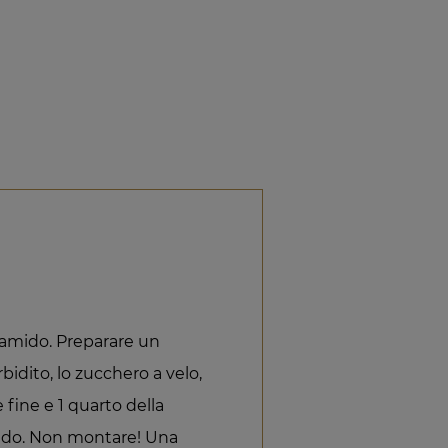
l'amido. Preparare un
idito, lo zucchero a velo,
e fine e 1 quarto della
mido. Non montare! Una