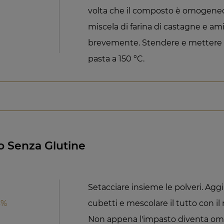
volta che il composto è omogeneo
miscela di farina di castagne e a
brevemente. Stendere e mettere in
pasta a 150 °C.
o Senza Glutine
Setacciare insieme le polveri. Agg
4%
cubetti e mescolare il tutto con il 
Non appena l'impasto diventa omo