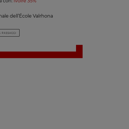
a con:
Ivoire 35%
nale dell’École Valrhona
5 PASSAGGI