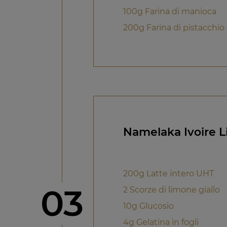
100g Farina di manioca
200g Farina di pistacchio
Namelaka Ivoire 
200g Latte intero UHT
Step
03
2 Scorze di limone giallo
10g Glucosio
4g Gelatina in fogli