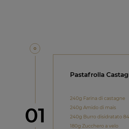
Pastafrolla Casta
240g Farina di castagne
Step
01
240g Amido di mais
240g Burro disidratato 8
180g Zucchero a velo