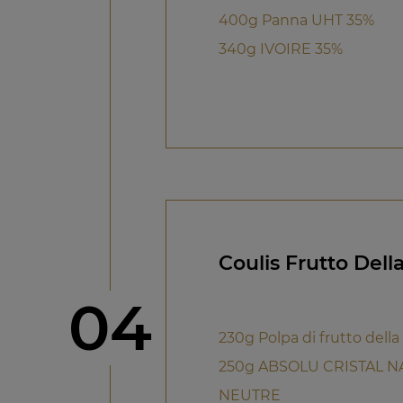
400g Panna UHT 35%
340g IVOIRE 35%
Coulis Frutto Dell
Step
04
230g Polpa di frutto della
250g ABSOLU CRISTAL 
NEUTRE