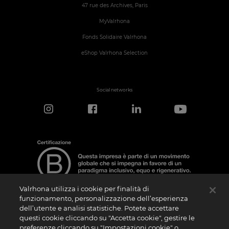
47 rue des Archives, Paris
MyValrhona
Fonds Solidaire Valrhona
eShop Valrhona Selection
Social networks
Valrhona utilizza i cookie per finalità di
funzionamento, personalizzazione dell’esperienza
dell’utente e analisi statistiche. Potete accettare
Nota sulla Certificazione
questi cookie cliccando su "Accetta cookie", gestire le
La “Certificazione B Corporation” è un logo che viene concesso in licenza da B Lab,
preferenze cliccando su "Impostazioni cookie" o