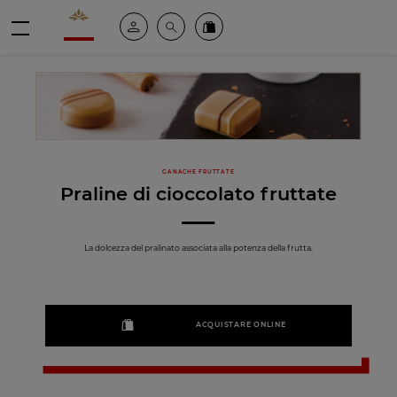
Valrhona - Imaginons le meilleur du chocolat
Il mio account
Cerca
Ordinate i nostri prodotti online
menu
GANACHE FRUTTATE
Praline di cioccolato fruttate
La dolcezza del pralinato associata alla potenza della frutta.
ACQUISTARE ONLINE