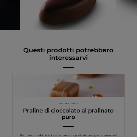
Questi prodotti potrebbero
interessarvi
PRALINATI PURI
Praline di cioccolato al pralinato
puro
Il sottile connubio tra cioccolato e cuore pralinato per questa gamma di