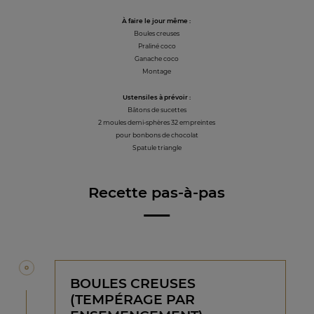
À faire le jour même :
Boules creuses
Praliné coco
Ganache coco
Montage
Ustensiles à prévoir :
Bâtons de sucettes
2 moules demi-sphères 32 empreintes
pour bonbons de chocolat
Spatule triangle
Recette pas-à-pas
BOULES CREUSES
(TEMPÉRAGE PAR