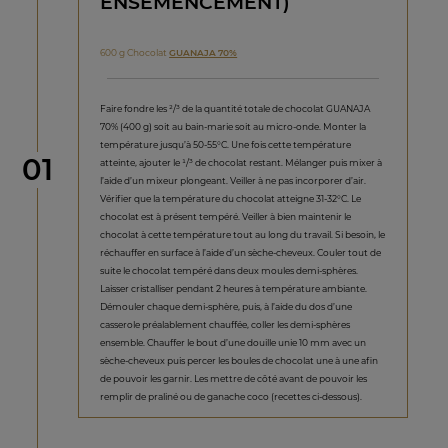
ENSEMENCEMENT)
600 g Chocolat
GUANAJA 70%
Faire fondre les ²/³ de la quantité totale de chocolat GUANAJA
70% (400 g) soit au bain-marie soit au micro-onde. Monter la
température jusqu’à 50-55°C. Une fois cette température
étape
01
atteinte, ajouter le ¹/³ de chocolat restant. Mélanger puis mixer à
l’aide d’un mixeur plongeant. Veiller à ne pas incorporer d’air.
Vérifier que la température du chocolat atteigne 31-32°C. Le
chocolat est à présent tempéré. Veiller à bien maintenir le
chocolat à cette température tout au long du travail. Si besoin, le
réchauffer en surface à l’aide d’un sèche-cheveux. Couler tout de
suite le chocolat tempéré dans deux moules demi-sphères.
Laisser cristalliser pendant 2 heures à température ambiante.
Démouler chaque demi-sphère, puis, à l’aide du dos d’une
casserole préalablement chauffée, coller les demi-sphères
ensemble. Chauffer le bout d’une douille unie 10 mm avec un
sèche-cheveux puis percer les boules de chocolat une à une afin
de pouvoir les garnir. Les mettre de côté avant de pouvoir les
remplir de praliné ou de ganache coco (recettes ci-dessous).