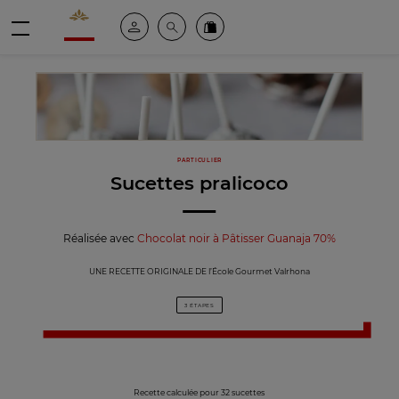
Valrhona - Imaginons le meilleur du chocolat
Espace client
Recherche
Commandez en ligne
menu
PARTICULIER
Sucettes pralicoco
Réalisée avec
Chocolat noir à Pâtisser Guanaja 70%
UNE RECETTE ORIGINALE DE l’École Gourmet Valrhona
3 ÉTAPES
Recette calculée pour 32 sucettes