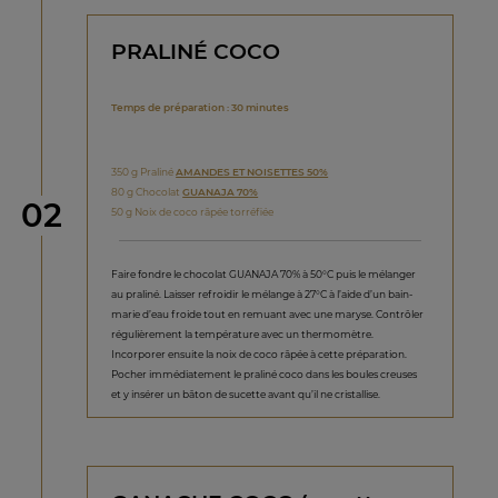
PRALINÉ COCO
Temps de préparation : 30 minutes
350 g Praliné
AMANDES ET NOISETTES 50%
80 g Chocolat
GUANAJA 70%
étape
02
50 g Noix de coco râpée torréfiée
Faire fondre le chocolat GUANAJA 70% à 50°C puis le mélanger
au praliné. Laisser refroidir le mélange à 27°C à l’aide d’un bain-
marie d’eau froide tout en remuant avec une maryse. Contrôler
régulièrement la température avec un thermomètre.
Incorporer ensuite la noix de coco râpée à cette préparation.
Pocher immédiatement le praliné coco dans les boules creuses
et y insérer un bâton de sucette avant qu’il ne cristallise.