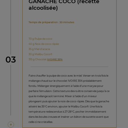
GANACHE COCO (recette
alcoolisée)
Temps de préparation : 30 minutes
70 g Pulpe de coco
40 g Noix de coco râpée
35 g Miel d’acacia
30 g Malibu Coco®
étape
03
315 g Chocolat
IVOIRE 35%
Faire chauffer la pulpe de coco avec le miel. Verser en trois fois le
mélange chaud sur le chocolat IVOIRE 35% préalablement
fondu. Mélanger énergiquement à l’aide d’une maryse pour
parfaire l’émulsion. Cette texture devra être conservée jusqu’à ce
que le mélange soit terminé. Mixer à l‘aide d’un mixeur
plongeant puis ajouter la noix de coco râpée. Dès que la ganache
atteint les 35°C environ, ajouter le Malibu Coco®. Une fois la
température redescendue à 27-28°C, pocher immédiatement
dans les boules creuses et insérer un bâton de sucette avant que
celle-ci ne cristallise.