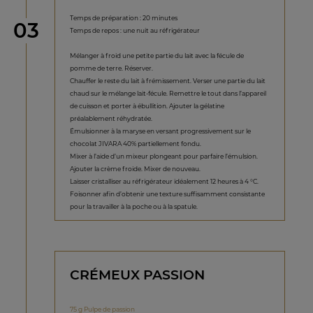
Temps de préparation : 20 minutes
étape
03
Temps de repos : une nuit au réfrigérateur
Mélanger à froid une petite partie du lait avec la fécule de
pomme de terre. Réserver.
Chauffer le reste du lait à frémissement. Verser une partie du lait
chaud sur le mélange lait-fécule. Remettre le tout dans l’appareil
de cuisson et porter à ébullition. Ajouter la gélatine
préalablement réhydratée.
Émulsionner à la maryse en versant progressivement sur le
chocolat JIVARA 40% partiellement fondu.
Mixer à l’aide d’un mixeur plongeant pour parfaire l’émulsion.
Ajouter la crème froide. Mixer de nouveau.
Laisser cristalliser au réfrigérateur idéalement 12 heures à 4 °C.
Foisonner afin d’obtenir une texture suffisamment consistante
pour la travailler à la poche ou à la spatule.
CRÉMEUX PASSION
75 g Pulpe de passion