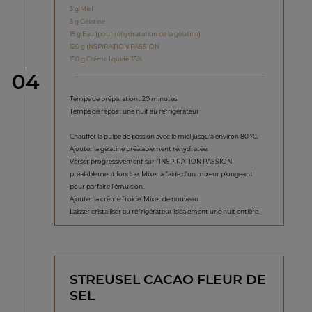
3 g Miel
3 g Gélatine
15 g Eau (pour réhydratation de la gélatine)
120 g INSPIRATION PASSION
150 g Crème liquide 35%
étape
04
Temps de préparation : 20 minutes
Temps de repos : une nuit au réfrigérateur
Chauffer la pulpe de passion avec le miel jusqu’à environ 80 °C.
Ajouter la gélatine préalablement réhydratée.
Verser progressivement sur l’INSPIRATION PASSION
préalablement fondue. Mixer à l’aide d’un mixeur plongeant
pour parfaire l’émulsion.
Ajouter la crème froide. Mixer de nouveau.
Laisser cristalliser au réfrigérateur idéalement une nuit entière.
STREUSEL CACAO FLEUR DE
SEL