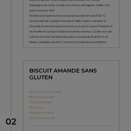
Mélanger puis mixer à l’aide d’un mixeur plongeant. Veiller à ne
pas incorporer d’air.
Vérifier la température du chocolat qui doit être de 31-32 °C.
Le chocolat est à présent tempéré. Veiller à bien maintenir le
chocolat à cette température tout au long du travail. Si besoin, le
réchauffer en surface à l’aide d’un sèche-cheveux. Couler tout de
suite le chocolat tempéré dans deux moules œufs de 16 cm et
laisser cristalliser pendant 2 heures à température ambiante.
BISCUIT AMANDE SANS
GLUTEN
120 g Poudre d’amandes
95 g Sucre semoule
175 g Œufs entiers
50 g Beurre
40 g Blancs d’œufs
étape
20 g Sucre semoule
02