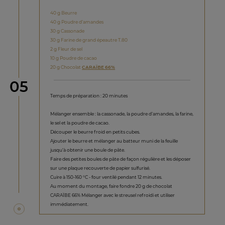
40 g Beurre
40 g Poudre d’amandes
30 g Cassonade
30 g Farine de grand épeautre T.80
2 g Fleur de sel
10 g Poudre de cacao
20 g Chocolat
CARAÏBE 66%
étape
05
Temps de préparation : 20 minutes
Mélanger ensemble : la cassonade, la poudre d’amandes, la farine,
le sel et la poudre de cacao.
Découper le beurre froid en petits cubes.
Ajouter le beurre et mélanger au batteur muni de la feuille
jusqu’à obtenir une boule de pâte.
Faire des petites boules de pâte de façon régulière et les déposer
sur une plaque recouverte de papier sulfurisé.
Cuire à 150-160 °C - four ventilé pendant 12 minutes.
Au moment du montage, faire fondre 20 g de chocolat
CARAÏBE 66% Mélanger avec le streusel refroidi et utiliser
immédiatement.