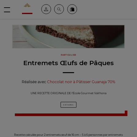
Valrhona - Imaginons le meilleur du chocolat
Espace client
Recherche
Commandez en ligne
menu
PARTICULIER
Entremets Œufs de Pâques
Réalisée avec
Chocolat noir à Pâtisser Guanaja 70%
UNE RECETTE ORIGINALE DE l’École Gourmet Valrhona
5 ÉTAPES
Recette calculée pour 2 entremets œuf de 16 cm – 5 à 6 personnes par entremets