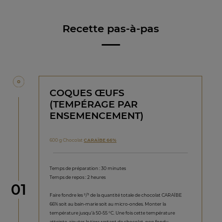
Recette pas-à-pas
COQUES ŒUFS
(TEMPÉRAGE PAR
ENSEMENCEMENT)
600 g Chocolat
CARAÏBE 66%
Temps de préparation : 30 minutes
Temps de repos : 2 heures
étape
01
Faire fondre les ²/³ de la quantité totale de chocolat CARAÏBE
66% soit au bain-marie soit au micro-ondes. Monter la
température jusqu’à 50-55 °C. Une fois cette température
atteinte, ajouter le tiers restant de chocolat, non fondu.