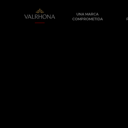
Valrhona - Imaginons le meilleur du ch
UNA MARCA
COMPROMETIDA