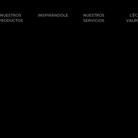
ocolat
NUESTROS
INSPIRÁNDOLE
NUESTROS
L’É
PRODUCTOS
SERVICIOS
VALR