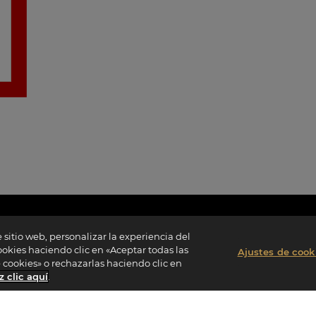
 sitio web, personalizar la experiencia del
cookies haciendo clic en «Aceptar todas las
Ajustes de cook
e cookies» o rechazarlas haciendo clic en
z clic aquí
.
IDIOMA.
ACCESO DIRECTO
CONTÁCTENO
Portal del Cercle V
Formulario de 