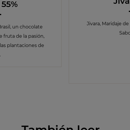
Jiv
a 55%
Jivara, Maridaje d
rasil, un chocolate
Sabo
 fruta de la pasión,
las plantaciones de
.
También leer…