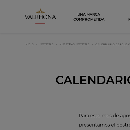
Valrhona - Imaginons le meilleur du ch
UNA MARCA
COMPROMETIDA
INICIO
NOTICIAS
NUESTRAS NOTICIAS
CALENDARIO CERCLE V
CALENDARIO
Para este mes de agos
presentamos el postre