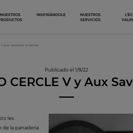
ocolat
NUESTROS
INSPIRÁNDOLE
NUESTROS
L’É
PRODUCTOS
SERVICIOS
VALR
 Y AUX SAVEURS D'ANTAN
Publicado el 1/8/22
 CERCLE V y Aux Save
to les
 de la panadería