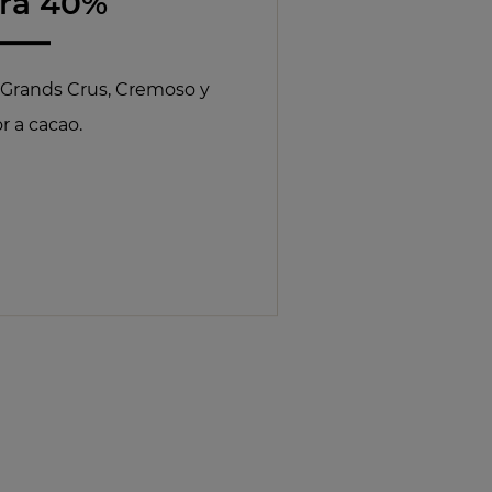
ara 40%
e Grands Crus, Cremoso y
r a cacao.