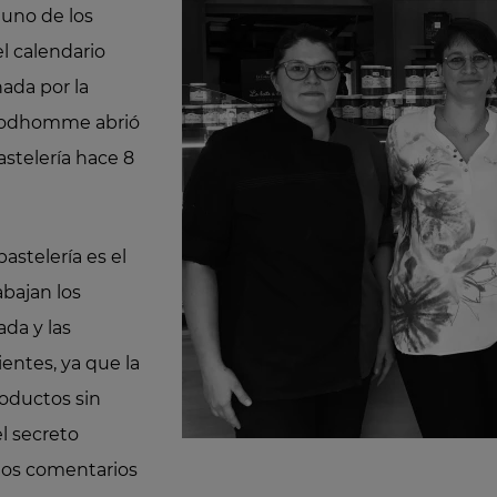
, uno de los
l calendario
ada por la
 Prodhomme abrió
astelería hace 8
astelería es el
abajan los
da y las
entes, ya que la
oductos sin
el secreto
los comentarios