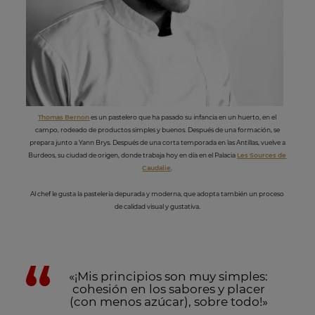
Thomas Bernon
es un pastelero que ha pasado su infancia en un huerto, en el
campo, rodeado de productos simples y buenos. Después de una formación, se
prepara junto a Yann Brys. Después de una corta temporada en las Antillas, vuelve a
Burdeos, su ciudad de origen, donde trabaja hoy en día en el Palacia
Les Sources de
Caudalie
.
Al chef le gusta la pastelería depurada y moderna, que adopta también un proceso
de calidad visual y gustativa.
«¡Mis principios son muy simples:
cohesión en los sabores y placer
(con menos azúcar), sobre todo!»