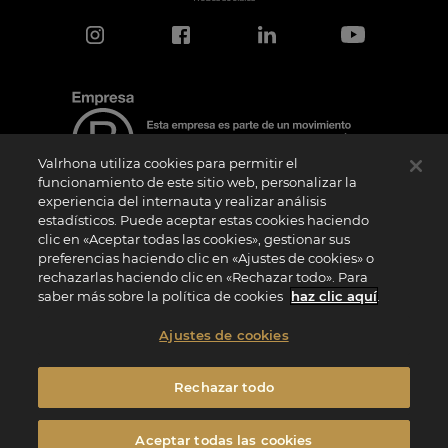
Valrhona utiliza cookies para permitir el
funcionamiento de este sitio web, personalizar la
experiencia del internauta y realizar análisis
estadísticos. Puede aceptar estas cookies haciendo
Aviso de certificación
clic en «Aceptar todas las cookies», gestionar sus
El logotipo “Certified B Corporation” lo concede B Lab, una organización privada sin
preferencias haciendo clic en «Ajustes de cookies» o
ánimo de lucro, a empresas como la nuestra que han superado con éxito la
rechazarlas haciendo clic en «Rechazar todo». Para
Evaluación de Impacto B (“BIA”) y cumplen los requisitos de B Lab en cuanto a
rendimiento social y medioambiental, responsabilidad y transparencia. B Lab no es
saber más sobre la política de cookies
haz clic aquí
.
un organismo de evaluación de la conformidad en el sentido del Reglamento (UE) nº
765/2008, ni un organismo de normalización nacional, europeo o internacional en el
sentido del Reglamento (UE) nº 1025/2012. Los criterios BIA son distintos e
Ajustes de cookies
independientes de las normas armonizadas emitidas por las normas ISO u otros
organismos de normalización, y no están ratificados por instituciones públicas
nacionales o europeas.
Rechazar todo
Privacidad
Menciones Legales
Política de cookies
Aceptar todas las cookies
Configuración de cookies
Condiciones generales