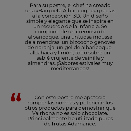
Para su postre, el chef ha creado
una «Barqueta Albaricoque» gracias
a la concepción 3D. Un diseño
simple y elegante que se inspira en
un recuerdo de la infancia. Se
compone de un cremoso de
albaricoque, una untuosa mousse
de almendras, un bizcocho genovés
de naranja, un gel de albaricoque,
albahaca y limón, todo sobre un
sablé crujiente de vainilla y
almendras. ¡Sabores estivales muy
mediterráneos!
Con este postre me apetecía
romper las normas y potenciar los
otros productos para demostrar que
Valrhona no es solo chocolate.
Principalmente he utilizado purés
de frutas Adamance.