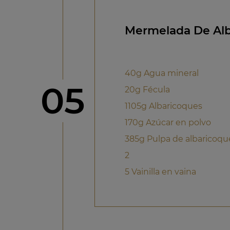
Mermelada De Alb
40g Agua mineral
Paso
05
20g Fécula
1105g Albaricoques
170g Azúcar en polvo
385g Pulpa de albaricoqu
2
5 Vainilla en vaina