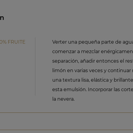
ón
50% FRUITE
Verter una pequeña parte de agua f
comenzar a mezclar enérgicament
separación, añadir entonces el re
limón en varias veces y continua
una textura lisa, elástica y brillant
esta emulsión. Incorporar las cort
la nevera.