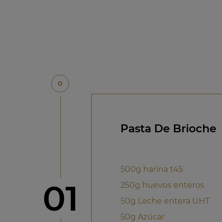
Pasta De Brioche
500g harina t45
Paso
01
250g huevos enteros
50g Leche entera UHT
50g Azúcar