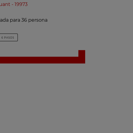
uant - 19973
lada para 36 persona
6 PASOS