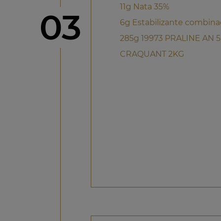
11g Nata 35%
Paso
03
6g Estabilizante combin
285g 19973 PRALINE AN 
CRAQUANT 2KG