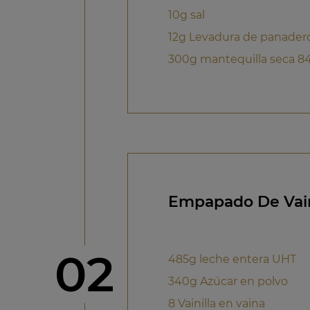
10g sal
12g Levadura de panader
300g mantequilla seca 8
Empapado De Vain
Paso
02
485g leche entera UHT
340g Azúcar en polvo
8 Vainilla en vaina