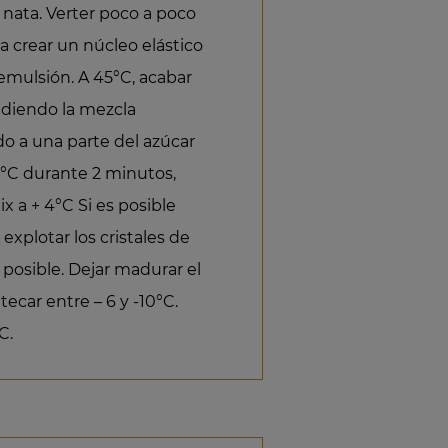
a nata. Verter poco a poco
ra crear un núcleo elástico
 emulsión. A 45°C, acabar
adiendo la mezcla
o a una parte del azúcar
85°C durante 2 minutos,
x a + 4°C Si es posible
explotar los cristales de
posible. Dejar madurar el
ecar entre – 6 y -10°C.
C.