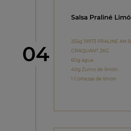
Salsa Praliné Lim
255g 19973 PRALINE AN 
Paso
04
CRAQUANT 2KG
60g agua
40g Zumo de limón
1 Cortezas de limón