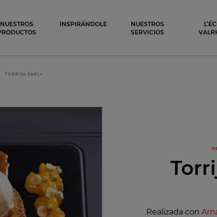
ocolat
NUESTROS
INSPIRÁNDOLE
NUESTROS
L’É
PRODUCTOS
SERVICIOS
VALR
TORRIJA EARLY
P
Torri
Realizada con
Ama