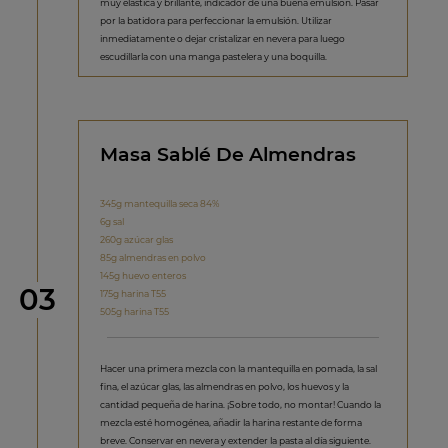
muy elástica y brillante, indicador de una buena emulsión. Pasar
por la batidora para perfeccionar la emulsión. Utilizar
inmediatamente o dejar cristalizar en nevera para luego
escudillarla con una manga pastelera y una boquilla.
Masa Sablé De Almendras
345g mantequilla seca 84%
6g sal
260g azúcar glas
85g almendras en polvo
145g huevo enteros
Paso
03
175g harina T55
505g harina T55
Hacer una primera mezcla con la mantequilla en pomada, la sal
fina, el azúcar glas, las almendras en polvo, los huevos y la
cantidad pequeña de harina. ¡Sobre todo, no montar! Cuando la
mezcla esté homogénea, añadir la harina restante de forma
breve. Conservar en nevera y extender la pasta al día siguiente.