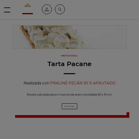
Valrhona - Imaginons le meilleur du chocolat
Mi cuenta
Buscar
Menú
PROFESIONAL
Tarta Pacane
Realizada con
PRALINÉ PECÁN 50 % AFRUTADO
Receta calculada para 4 marcos de acero inoxidable 60 x 10 cm
6 PASOS