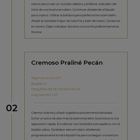
centro para crear un «núcleo» elástico y brillante, indicador del
inicio de una buena emulsión. Continuar añadiendo el líquido
poco a poco. Utilizar la batidora para perfeccionar la emulsión.
Añadir la cantidad mayor de nata fría y batir de nuevo. Conservar
en nevera. Dejar cristalizar durante una noche preferentemente.
Montar.
Cremoso Praliné Pecán
155g leche entera UHT
9g gelatina
1090g PRALINE PECAN 50% FRUITE
545g Nata 35% UHT
Paso
02
Calentar la leche y añadir la gelatina previamente hidratada.
Echar un poco de esta mezcla sobre el praliné. Se producirá una
separación rápida. Emulsionar con la batidora amasadora, con el
batidor plano. Estabilizar esta emulsión añadiendo
progresivamente la nata líquida fría para conseguir una textura