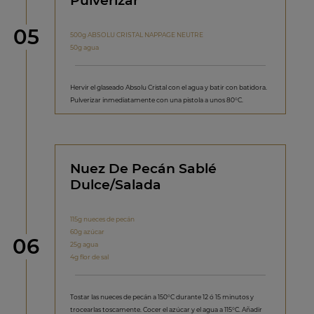
Pulverizar
Paso
05
500g ABSOLU CRISTAL NAPPAGE NEUTRE
50g agua
Hervir el glaseado Absolu Cristal con el agua y batir con batidora.
Pulverizar inmediatamente con una pistola a unos 80°C.
Nuez De Pecán Sablé
Dulce/Salada
115g nueces de pecán
60g azúcar
Paso
06
25g agua
4g flor de sal
Tostar las nueces de pecán a 150°C durante 12 ó 15 minutos y
trocearlas toscamente. Cocer el azúcar y el agua a 115°C. Añadir