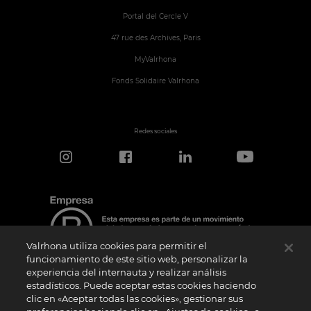
Portal del Cercle V
47 rue des Archives, Paris
MyValrhona
Fonds Solidaire Valrhona
Redes sociales
Valrhona utiliza cookies para permitir el
funcionamiento de este sitio web, personalizar la
experiencia del internauta y realizar análisis
estadísticos. Puede aceptar estas cookies haciendo
Aviso de certificación
clic en «Aceptar todas las cookies», gestionar sus
El logotipo “Certified B Corporation” lo concede B Lab, una organización privada sin