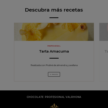
Descubra más recetas
PROFESIONAL
Tarta Amacuma
T
Realizada con Praliné de almendra y avellana
4 PASOS
CHOCOLATE PROFESIONAL VALRHONA