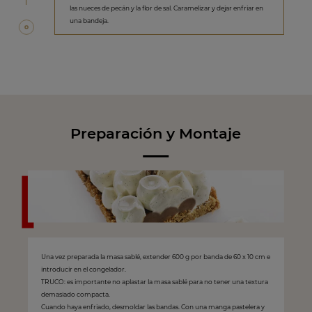
las nueces de pecán y la flor de sal. Caramelizar y dejar enfriar en
una bandeja.
Preparación y Montaje
Una vez preparada la masa sablé, extender 600 g por banda de 60 x 10 cm e
introducir en el congelador.
TRUCO: es importante no aplastar la masa sablé para no tener una textura
demasiado compacta.
Cuando haya enfriado, desmoldar las bandas. Con una manga pastelera y