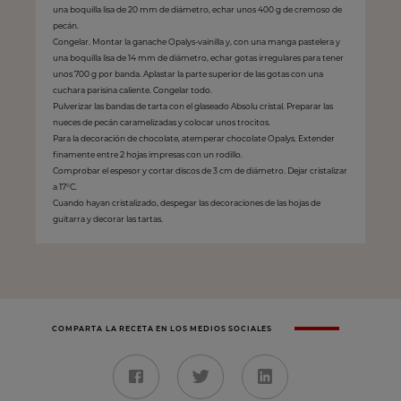
una boquilla lisa de 20 mm de diámetro, echar unos 400 g de cremoso de
pecán.
Congelar. Montar la ganache Opalys-vainilla y, con una manga pastelera y
una boquilla lisa de 14 mm de diámetro, echar gotas irregulares para tener
unos 700 g por banda. Aplastar la parte superior de las gotas con una
cuchara parisina caliente. Congelar todo.
Pulverizar las bandas de tarta con el glaseado Absolu cristal. Preparar las
nueces de pecán caramelizadas y colocar unos trocitos.
Para la decoración de chocolate, atemperar chocolate Opalys. Extender
finamente entre 2 hojas impresas con un rodillo.
Comprobar el espesor y cortar discos de 3 cm de diámetro. Dejar cristalizar
a 17°C.
Cuando hayan cristalizado, despegar las decoraciones de las hojas de
guitarra y decorar las tartas.
COMPARTA LA RECETA EN LOS MEDIOS SOCIALES