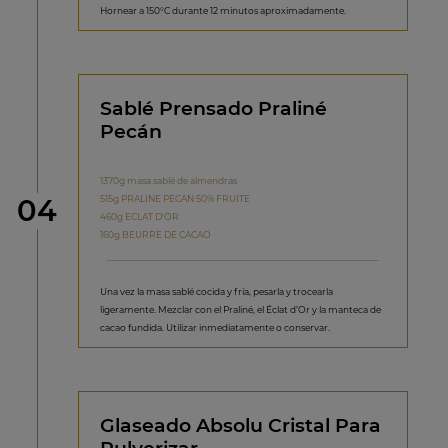
Hornear a 150°C durante 12 minutos aproximadamente.
Sablé Prensado Praliné
Pecán
1370g masa sablé de almendras
Paso
515g PRALINE PECAN 50% FRUITE
04
460g ECLAT D'OR
160g BEURRE DE CACAO
Una vez la masa sablé cocida y fría, pesarla y trocearla
ligeramente. Mezclar con el Praliné, el Éclat d’Or y la manteca de
cacao fundida. Utilizar inmediatamente o conservar.
Glaseado Absolu Cristal Para