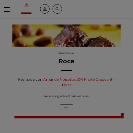
Valrhona - Imaginons le meilleur du chocolat
Mi cuenta
Buscar
Menú
PROFESIONAL
Roca
Realizada con
Amande Noisette 50% Fruité Craquant -
19973
Receta original del'Ecole Valrhona
1 PASO