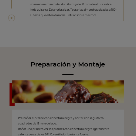
masa en un marco de 34 x 34 cm y de 10 mm de altura sobre
hoja guitarra. Dejar cristalizar. Tostar las almendras picadas a 160°
C hasta que estén doradas. Enfriar sobre mármol.
Preparación y Montaje
Pre-bañar el praliné con cobertura negra y cortar con la guitarra
cuadrados de 15 mm de lado.
Bañar una primera vez los pralinés con cobertura negra ligeramente
caliente cerca de los 34° C, ventilador bastante fuerte.