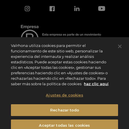
Valrhona utiliza cookies para permitir el
funcionamiento de este sitio web, personalizar la
experiencia del internauta y realizar análisis
estadísticos. Puede aceptar estas cookies haciendo
Aviso de certificación
clic en «Aceptar todas las cookies», gestionar sus
El logotipo “Certified B Corporation” lo concede B Lab, una organización privada sin
preferencias haciendo clic en «Ajustes de cookies» o
ánimo de lucro, a empresas como la nuestra que han superado con éxito la
rechazarlas haciendo clic en «Rechazar todo». Para
Evaluación de Impacto B (“BIA”) y cumplen los requisitos de B Lab en cuanto a
rendimiento social y medioambiental, responsabilidad y transparencia. B Lab no es
saber más sobre la política de cookies
haz clic aquí
.
un organismo de evaluación de la conformidad en el sentido del Reglamento (UE) nº
765/2008, ni un organismo de normalización nacional, europeo o internacional en el
sentido del Reglamento (UE) nº 1025/2012. Los criterios BIA son distintos e
Ajustes de cookies
independientes de las normas armonizadas emitidas por las normas ISO u otros
organismos de normalización, y no están ratificados por instituciones públicas
nacionales o europeas.
Rechazar todo
Privacidad
Menciones Legales
Política de cookies
Aceptar todas las cookies
Configuración de cookies
Condiciones generales