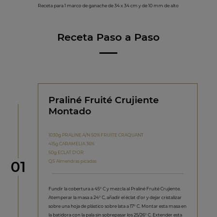
Receta para 1 marco de ganache de 34 x 34 cm y de 10 mm de alto
Receta Paso a Paso
Praliné Fruité Crujiente
Montado
1030g PRALINE A/N 50% FRUITE CRAQUANT
415g CARAMELIA 36%
50g ECLAT D'OR
Paso
QS Almendras picadas
01
Fundir la cobertura a 45° C y mezcla al Praliné Fruité Crujiente.
Atemperar la masa a 24° C, añadir el éclat d’or y dejar cristalizar
sobre una hoja de plástico sobre lata a 17° C. Montar esta masa en
la batidora con la pala sin sobrepasar los 25/26° C. Extender esta