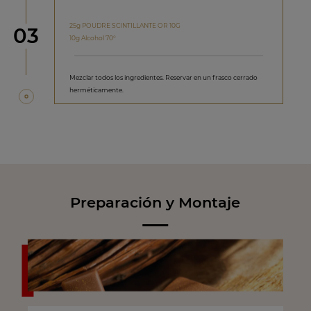
25g POUDRE SCINTILLANTE OR 10G
Paso
03
10g Alcohol 70°
Mezclar todos los ingredientes. Reservar en un frasco cerrado
herméticamente.
Preparación y Montaje