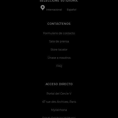
SELECCIONE SU IDIOMA.
Internacional
Español
CONTÁCTENOS
Formulario de contacto
Sala de prensa
Store locator
Únase a nosotros
FAQ
ACCESO DIRECTO
Portal del Cercle V
47 rue des Archives, Paris
MyValrhona