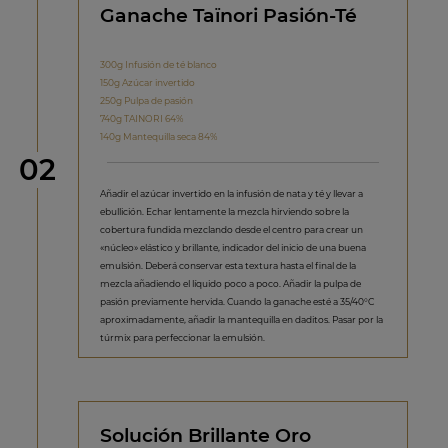
Ganache Taïnori Pasión-Té
300g Infusión de té blanco
150g Azúcar invertido
250g Pulpa de pasión
740g TAINORI 64%
140g Mantequilla seca 84%
Paso
02
Añadir el azúcar invertido en la infusión de nata y té y llevar a
ebullición. Echar lentamente la mezcla hirviendo sobre la
cobertura fundida mezclando desde el centro para crear un
«núcleo» elástico y brillante, indicador del inicio de una buena
emulsión. Deberá conservar esta textura hasta el final de la
mezcla añadiendo el líquido poco a poco. Añadir la pulpa de
pasión previamente hervida. Cuando la ganache esté a 35/40°C
aproximadamente, añadir la mantequilla en daditos. Pasar por la
túrmix para perfeccionar la emulsión.
Solución Brillante Oro