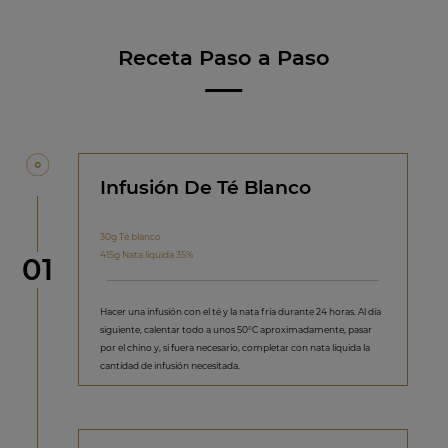
Receta Paso a Paso
Infusión De Té Blanco
30g Té blanco
415g Nata líquida 35%
Paso
01
Hacer una infusión con el té y la nata fría durante 24 horas. Al día
siguiente, calentar todo a unos 50°C aproximadamente, pasar
por el chino y, si fuera necesario, completar con nata líquida la
cantidad de infusión necesitada.