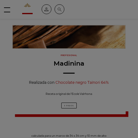
Valrhona - Imaginons le meilleur du chocolat
Mi cuenta
Buscar
Menú
PROFESIONAL
Madinina
Realizada con
Chocolate negro Taïnori 64%
Receta original de l'Ecole Valrhona
3 PASOS
calculada para un marco de 34 x 34 cm y 10 mm de alto