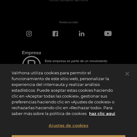
Fonds Solidaire Valrhona
Redes sociales
Valrhona utiliza cookies para permitir el
funcionamiento de este sitio web, personalizar la
experiencia del internauta y realizar análisis
estadísticos. Puede aceptar estas cookies haciendo
Aviso de certificación
clic en «Aceptar todas las cookies», gestionar sus
El logotipo “Certified B Corporation” lo concede B Lab, una organización privada sin
preferencias haciendo clic en «Ajustes de cookies» o
ánimo de lucro, a empresas como la nuestra que han superado con éxito la
rechazarlas haciendo clic en «Rechazar todo». Para
Evaluación de Impacto B (“BIA”) y cumplen los requisitos de B Lab en cuanto a
rendimiento social y medioambiental, responsabilidad y transparencia. B Lab no es
saber más sobre la política de cookies
haz clic aquí
.
un organismo de evaluación de la conformidad en el sentido del Reglamento (UE) nº
765/2008, ni un organismo de normalización nacional, europeo o internacional en el
sentido del Reglamento (UE) nº 1025/2012. Los criterios BIA son distintos e
Ajustes de cookies
independientes de las normas armonizadas emitidas por las normas ISO u otros
organismos de normalización, y no están ratificados por instituciones públicas
nacionales o europeas.