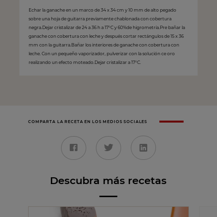
Echar la ganache en un marco de 34 x 34 cm y 10 mm de alto pegado
sobre una hoja de guitarra previamente chablonada con cobertura
negra.Dejar cristalizar de 24 a 36 h a 17°C y 60%de higrometría.Pre bañar la
ganache con cobertura con leche y después cortar rectángulos de 15 x 36
mm con la guitarra.Bañar los interiores de ganache con cobertura con
leche. Con un pequeño vaporizador, pulverizar con la solución ce oro
realizando un efecto moteado.Dejar cristalizar a 17°C.
COMPARTA LA RECETA EN LOS MEDIOS SOCIALES
Descubra más recetas