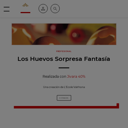
Valrhona - Imaginons le meilleur du chocolat
Mi cuenta
Buscar
Menú
PROFESIONAL
Los Huevos Sorpresa Fantasía
Realizada con
Jivara 40%
Una creación de L’Ecole Valrhona
3 PASOS