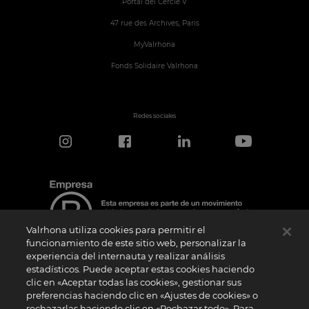
Portal del Cercle V
47 rue des Archives, Paris
MyValrhona
Fonds Solidaire Valrhona
Redes sociales
Valrhona utiliza cookies para permitir el
funcionamiento de este sitio web, personalizar la
experiencia del internauta y realizar análisis
estadísticos. Puede aceptar estas cookies haciendo
Aviso de certificación
clic en «Aceptar todas las cookies», gestionar sus
El logotipo “Certified B Corporation” lo concede B Lab, una organización privada sin
preferencias haciendo clic en «Ajustes de cookies» o
ánimo de lucro, a empresas como la nuestra que han superado con éxito la
rechazarlas haciendo clic en «Rechazar todo». Para