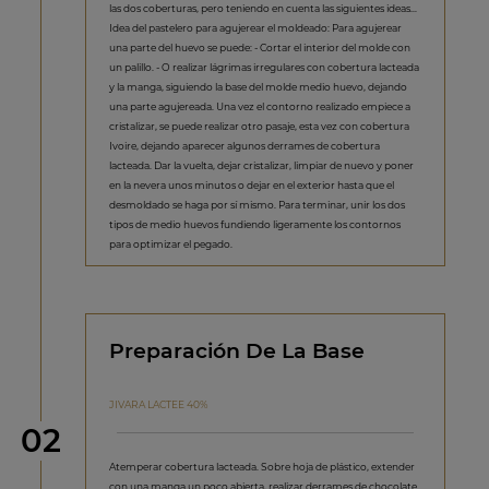
las dos coberturas, pero teniendo en cuenta las siguientes ideas...
Idea del pastelero para agujerear el moldeado: Para agujerear
una parte del huevo se puede: - Cortar el interior del molde con
un palillo. - O realizar lágrimas irregulares con cobertura lacteada
y la manga, siguiendo la base del molde medio huevo, dejando
una parte agujereada. Una vez el contorno realizado empiece a
cristalizar, se puede realizar otro pasaje, esta vez con cobertura
Ivoire, dejando aparecer algunos derrames de cobertura
lacteada. Dar la vuelta, dejar cristalizar, limpiar de nuevo y poner
en la nevera unos minutos o dejar en el exterior hasta que el
desmoldado se haga por sí mismo. Para terminar, unir los dos
tipos de medio huevos fundiendo ligeramente los contornos
para optimizar el pegado.
Preparación De La Base
JIVARA LACTEE 40%
Paso
02
Atemperar cobertura lacteada. Sobre hoja de plástico, extender
con una manga un poco abierta, realizar derrames de chocolate