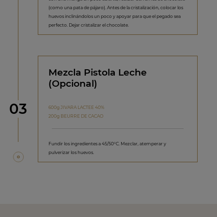
(como una pata de pájaro). Antes de la cristalización, colocar los
huevos inclinándolos un poco y apoyar para que el pegado sea
perfecto. Dejar cristalizar el chocolate.
Mezcla Pistola Leche
(Opcional)
Paso
03
600g JIVARA LACTEE 40%
200g BEURRE DE CACAO
Fundir los ingredientes a 45/50°C. Mezclar, atemperar y
pulverizar los huevos.