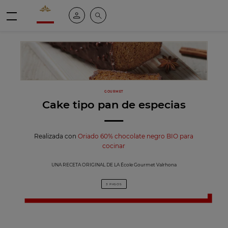
Valrhona - Imaginons le meilleur du chocolat
Mi cuenta
Buscar
Menú
GOURMET
Cake tipo pan de especias
Realizada con
Oriado 60% chocolate negro BIO para
cocinar
UNA RECETA ORIGINAL DE LA École Gourmet Valrhona
3 PASOS