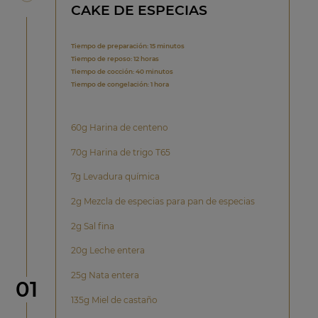
CAKE DE ESPECIAS
Tiempo de preparación: 15 minutos
Tiempo de reposo: 12 horas
Tiempo de cocción: 40 minutos
Tiempo de congelación: 1 hora
60g Harina de centeno
70g Harina de trigo T65
7g Levadura química
2g Mezcla de especias para pan de especias
2g Sal fina
20g Leche entera
25g Nata entera
Paso
01
135g Miel de castaño