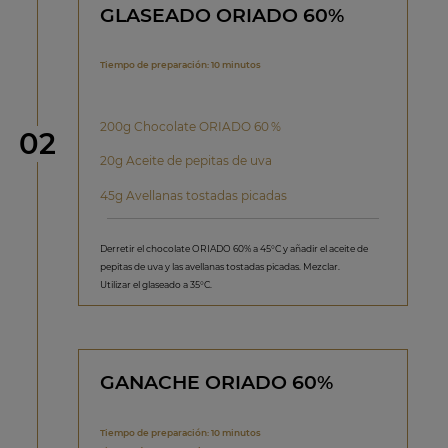
GLASEADO ORIADO 60%
Tiempo de preparación: 10 minutos
200g Chocolate ORIADO 60 %
Paso
02
20g Aceite de pepitas de uva
45g Avellanas tostadas picadas
Derretir el chocolate ORIADO 60% a 45°C y añadir el aceite de
pepitas de uva y las avellanas tostadas picadas. Mezclar.
Utilizar el glaseado a 35°C.
GANACHE ORIADO 60%
Tiempo de preparación: 10 minutos