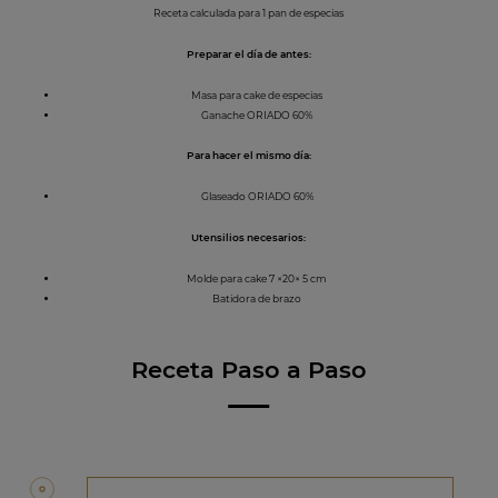
Receta calculada para 1 pan de especias
Preparar el día de antes:
Masa para cake de especias
Ganache ORIADO 60%
Para hacer el mismo día:
Glaseado ORIADO 60%
Utensilios necesarios:
Molde para cake 7 ×20× 5 cm
Batidora de brazo
Receta Paso a Paso