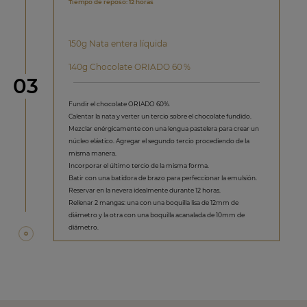
Tiempo de reposo: 12 horas
150g Nata entera líquida
140g Chocolate ORIADO 60 %
Paso
03
Fundir el chocolate ORIADO 60%.
Calentar la nata y verter un tercio sobre el chocolate fundido.
Mezclar enérgicamente con una lengua pastelera para crear un
núcleo elástico. Agregar el segundo tercio procediendo de la
misma manera.
Incorporar el último tercio de la misma forma.
Batir con una batidora de brazo para perfeccionar la emulsión.
Reservar en la nevera idealmente durante 12 horas.
Rellenar 2 mangas: una con una boquilla lisa de 12mm de
diámetro y la otra con una boquilla acanalada de 10mm de
diámetro.