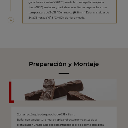
ganache esté entre 35/40 ºC, añadir la mantequilla templada
(unos 18 ºC) en dados y batir de nuevo. Verter la ganache a una
temperatura de 34/36 ºC en marco (H: 8mm) Dejar cristalizar de
24 a 36 horas a 16/18 ºC y 60% de higrometría.
Preparación y Montaje
Cortar rectángulos de ganache de 0.75 x 6 cm.
Bañar con la cobertura negra y aplicar directamente antes de la
cristalización una hoja de cocción arrugada sobre los bombones para