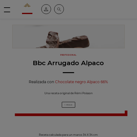
Valrhona - Imaginons le meilleur du chocolat
Mi cuenta
Buscar
Menú
PROFESIONAL
Bbc Arrugado Alpaco
Realizada con
Chocolate negro Alpaco 66%
Una receta original de Rémi Poisson
1 PASO
Receta calculada para un marco 34 X 34 cm