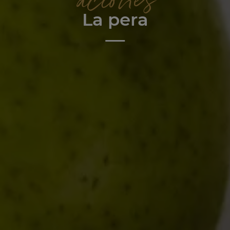
aciones
La pera