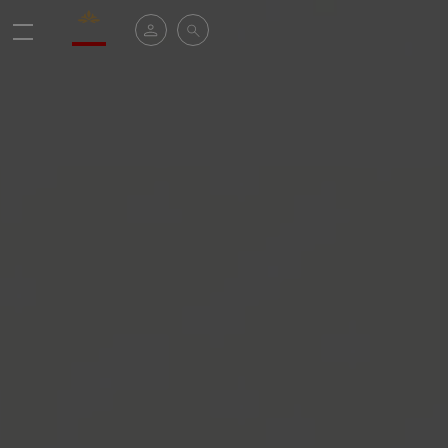
Valrhona - Imaginons le meilleur du chocolat
Mi cuenta
Buscar
Menú