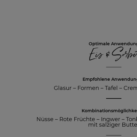
Optimale Anwendun
Eis & Sorbe
Empfohlene Anwendun
Glasur
–
Formen
–
Tafel
–
Crem
Kombinationsmöglichke
Nüsse
–
Rote Früchte
–
Ingwer
–
Ton
mit salziger Butte