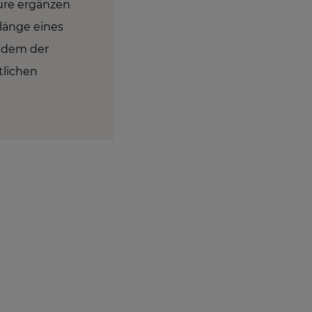
äure ergänzen
länge eines
 dem der
tlichen