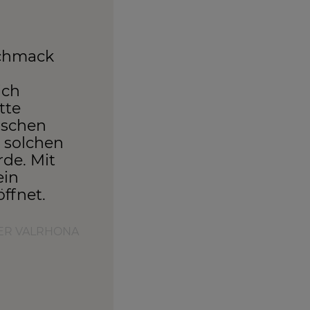
schmack
ich
tte
ischen
 solchen
de. Mit
ein
ffnet.
SIER VALRHONA