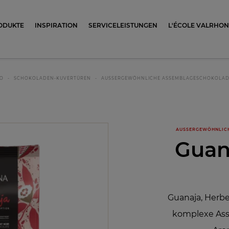
ocolat
ODUKTE
INSPIRATION
SERVICELEISTUNGEN
L'ÉCOLE VALRHO
O
SCHOKOLADEN-KUVERTÜREN
AUSSERGEWÖHNLICHE ASSEMBLAGESCHOKOLA
AUSSERGEWÖHNLIC
Guan
Guanaja, Herbe
komplexe Ass