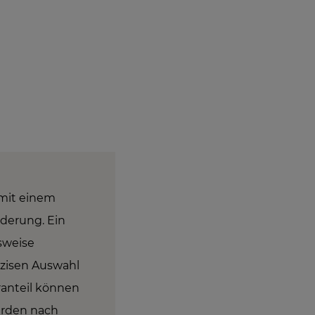
 mit einem
rderung. Ein
nsweise
äzisen Auswahl
ranteil können
erden nach