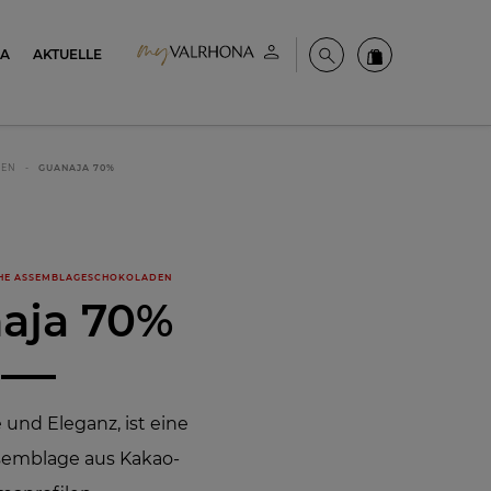
NA
AKTUELLE
Mein konto
Suche
Valrhona Colle
DEN
GUANAJA 70%
HE ASSEMBLAGESCHOKOLADEN
aja 70%
 und Eleganz, ist eine
emblage aus Kakao-