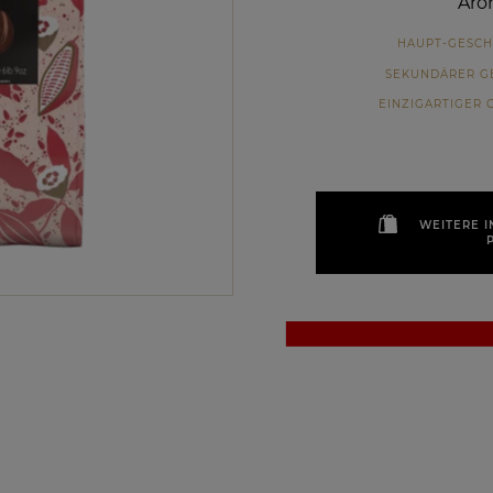
Aro
HAUPT-GESC
SEKUNDÄRER G
EINZIGARTIGER
WEITERE 