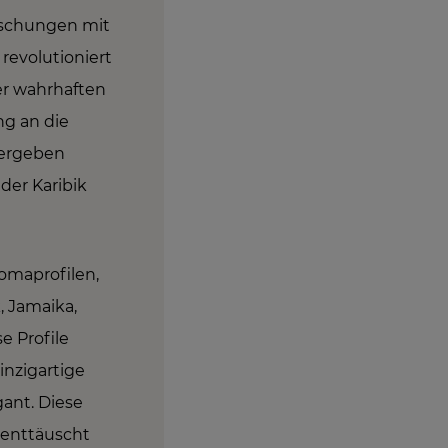
ischungen mit
revolutioniert
er wahrhaften
ng an die
bergeben
 der Karibik
omaprofilen,
, Jamaika,
e Profile
inzigartige
ant. Diese
 enttäuscht