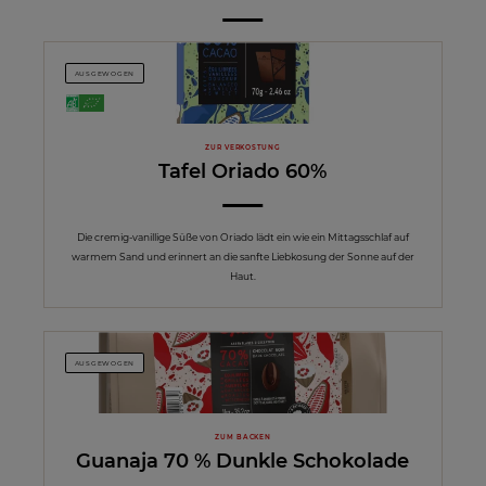
AUSGEWOGEN
ZUR VERKOSTUNG
Tafel Oriado 60%
Die cremig-vanillige Süße von Oriado lädt ein wie ein Mittagsschlaf auf
warmem Sand und erinnert an die sanfte Liebkosung der Sonne auf der
Haut.
AUSGEWOGEN
ZUM BACKEN
Guanaja 70 % Dunkle Schokolade