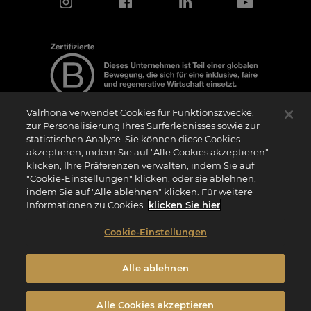
Valrhona verwendet Cookies für Funktionszwecke,
zur Personalisierung Ihres Surferlebnisses sowie zur
statistischen Analyse. Sie können diese Cookies
Hinweis zur Zertifizierung
akzeptieren, indem Sie auf "Alle Cookies akzeptieren"
Das Logo “Certified B Corporation” (bzw. die Versionen in anderen Sprachen, wie
klicken, Ihre Präferenzen verwalten, indem Sie auf
z.B. “Zertifizierte B Corporation”) wird von B Lab, einer privaten Non-Profit-
Organisation, an Unternehmen vergeben, die wie wir das B Impact Assessment
"Cookie-Einstellungen" klicken, oder sie ablehnen,
(“BIA”) erfolgreich abgeschlossen haben und die Anforderungen von B Lab an
indem Sie auf "Alle ablehnen" klicken. Für weitere
soziale und ökologische Leistung, Verantwortung und Transparenz erfüllen. Es wird
darauf hingewiesen, dass B Lab weder eine Konformitätsbewertungsstelle im Sinne
Informationen zu Cookies
klicken Sie hier
.
der Verordnung (EU) Nr. 765/2008 noch eine nationale, europäische oder
internationale Normungsorganisation im Sinne der Verordnung (EU) Nr. 1025/2012
ist. Die Kriterien des BIA sind eigenständig und unabhängig von den harmonisierten
Cookie-Einstellungen
Standards, die sich aus ISO-Normen oder anderen Normungsgremien ergeben, und
sie werden nicht von nationalen oder europäischen öffentlichen Institutionen
ratifiziert.
Alle ablehnen
Privatsphäre
Seite mit Rechtlichen Hinweisen
Cookie-Richtlinie
Alle Cookies akzeptieren
Cookie-Einstellungen
Allgemeine Geschäftsbedingungen