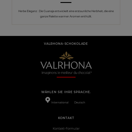
Herbe Eleganz : Die Guanaja entwickelt eine erstaunliche Herbheit, die eine
ganze Palette warmer Aromen enthüllt.
VALRHONA-SCHOKOLADE
WÄHLEN SIE IHRE SPRACHE.
International
Deutsch
KONTAKT
Kontakt-Formular