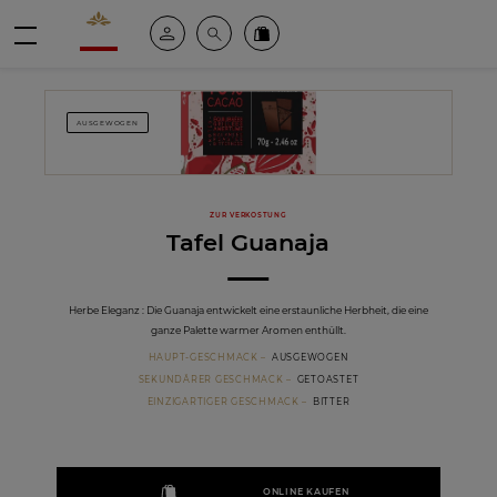
Valrhona - Imaginons le meilleur du chocolat
Mein konto
Suche
Valrhona Collection
Menü
AUSGEWOGEN
ZUR VERKOSTUNG
Tafel Guanaja
Herbe Eleganz : Die Guanaja entwickelt eine erstaunliche Herbheit, die eine
ganze Palette warmer Aromen enthüllt.
HAUPT-GESCHMACK
AUSGEWOGEN
SEKUNDÄRER GESCHMACK
GETOASTET
EINZIGARTIGER GESCHMACK
BITTER
ONLINE KAUFEN