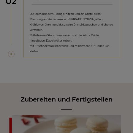
Schritt
02
Die Milch mit dem Honig erhitzen und ein Drittel dieser
Mischung auf die zerlassene INSPIRATION YUZU gießen.
Kräftig verrühren und das zweite Drittel dazugeben und ebenso
verfahren.
Mithilfe eines Stabmixers mixen und das letzte Drittel
hinzufügen. Dabei weiter mixen.
Mit Frischhaltefolie bedecken und mindestens 3 Stunden kalt
stellen.
Zubereiten und Fertigstellen