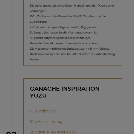
Die zuvor gesiebten gemahlenen Mandeln und den Puderzucker
vermengen.
150 g Zucker und das Wasser bei 110–112 °C kochen und die
Zubereitung
auf das zuvor aufgeschlagene Eiweiß (50 g) gießen.
So lange aufschlagen, bis die Mischung lauwarm ist.
50 g nicht aufgeschlagenes Eiweiß hinzufügen.
Unter die Mandelmassen rühren und macaronieren.
Die Macarons mithilfe eines Spritzbeutels mit 8-mm-Tülle auf
Backpapier aufspritzen und bei 140 °C Umluft 12–13 Minuten lang
backen.
GANACHE INSPIRATION
YUZU
115 g Vollmilch
10 g Akazienhonig
380 g
INSPIRATION YUZU