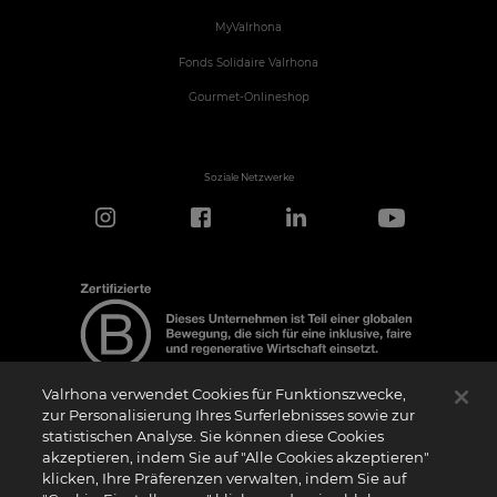
MyValrhona
Fonds Solidaire Valrhona
Gourmet-Onlineshop
Soziale Netzwerke
Valrhona verwendet Cookies für Funktionszwecke,
zur Personalisierung Ihres Surferlebnisses sowie zur
statistischen Analyse. Sie können diese Cookies
Hinweis zur Zertifizierung
akzeptieren, indem Sie auf "Alle Cookies akzeptieren"
Das Logo “Certified B Corporation” (bzw. die Versionen in anderen Sprachen, wie
klicken, Ihre Präferenzen verwalten, indem Sie auf
z.B. “Zertifizierte B Corporation”) wird von B Lab, einer privaten Non-Profit-
Organisation, an Unternehmen vergeben, die wie wir das B Impact Assessment