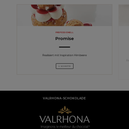
PROFESSIONELL
Promise
Realisiert mit Inspiration Himbeere
Re
4 SCHRITTE
VALRHONA-SCHOKOLADE