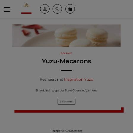
Valrhona - Imaginons le meilleur du chocolat
Mein konto
Suche
Valrhona Collection
Menü
GOURMET
Yuzu-Macarons
Realisiert mit
Inspiration Yuzu
Ein original rezept der École Gourmet Valrhona
2 SCHRITTE
Rezept für 40 Macarons