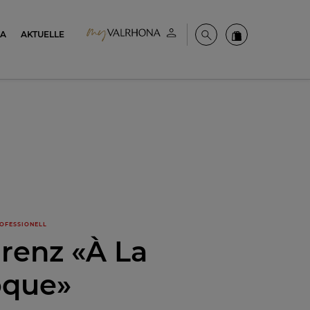
NA
AKTUELLE
Mein konto
Suche
Valrhona Colle
OFESSIONELL
renz «À La
oque»