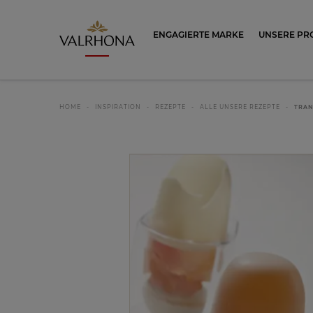
Valrhona - Imaginons le meilleur du ch
ENGAGIERTE MARKE
UNSERE PR
HOME
INSPIRATION
REZEPTE
ALLE UNSERE REZEPTE
TRAN