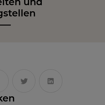
iten und
gstellen
ken