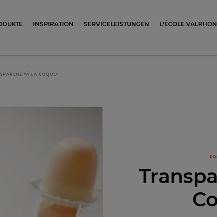
ocolat
ODUKTE
INSPIRATION
SERVICELEISTUNGEN
L'ÉCOLE VALRHO
SPARENZ «À LA COQUE»
PR
Transpa
C