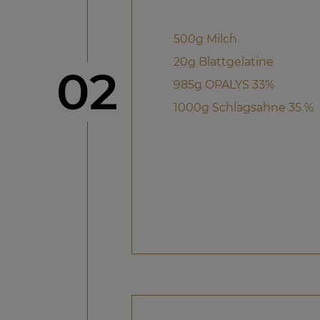
500g Milch
20g Blattgelatine
Schritt
02
985g OPALYS 33%
1000g Schlagsahne 35 %