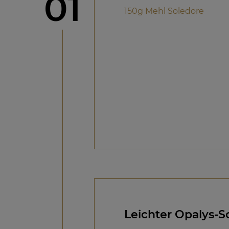
Schritt
01
150g Mehl Soledore
Leichter Opalys-