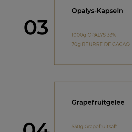
Opalys-Kapseln
Schritt
03
1000g OPALYS 33%
70g BEURRE DE CACAO
Grapefruitgelee
Schritt
04
530g Grapefruitsaft